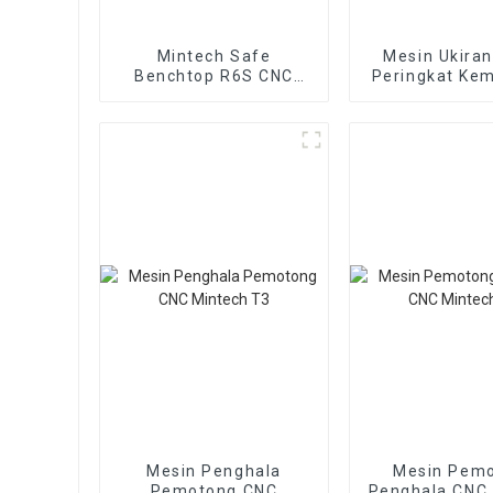
Mintech Safe
Mesin Ukiran
Benchtop R6S CNC
Peringkat Ke
Router
Penghala
MINTEC
Mesin Penghala
Mesin Pem
Pemotong CNC
Penghala CNC