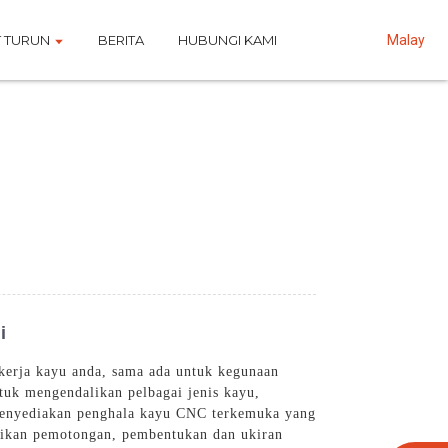
 TURUN
BERITA
HUBUNGI KAMI
Malay
i
kerja kayu anda, sama ada untuk kegunaan
tuk mengendalikan pelbagai jenis kayu,
 menyediakan penghala kayu CNC terkemuka yang
aikan pemotongan, pembentukan dan ukiran