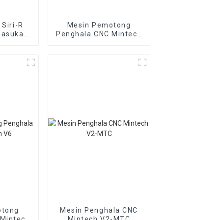
 Siri-R
Mesin Pemotong
masukan
Penghala CNC Mintech
 CNC
SR100-LTC
H
otong
Mesin Penghala CNC
 Mintech
Mintech V2-MTC