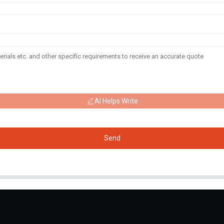
AI Helps Write
Send