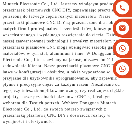
Mintech Electronic Co., Ltd. Jesteśmy wiodącym producentem
przecinarek plazmowych CNC DIY, zapewniając precyzję i moc
potrzebną do łatwego cięcia różnych materiałów. Nasze
przecinarki plazmowe CNC DIY są przeznaczone dla hobbystów,
małych firm i profesjonalnych rzemieślników, którzy potrzebują
wszechstronnego i wydajnego rozwiązania do cięcia. Dzięki
naszej zaawansowanej technologii i trwałym materiałom nasze
+8613825779334
przecinarki plazmowe CNC mogą obsługiwać szeroką gamę
materiałów, w tym stal, aluminium i inne. W Dongguan Mintech
+16266628193
Electronic Co., Ltd. stawiamy na jakość, niezawodność i
zadowolenie klienta. Nasze przecinarki plazmowe CNC DIY są
łatwe w konfiguracji i obsłudze, a także wyposażone w
przyjazne dla użytkownika oprogramowanie, aby zapewnić
płynne i precyzyjne cięcie za każdym razem. Niezależnie od
tego, czy tniesz skomplikowane wzory, czy realizujesz ciężkie
projekty, nasze przecinarki plazmowe CNC są idealnym
wyborem dla Twoich potrzeb. Wybierz Dongguan Mintech
Electronic Co., Ltd. do swoich potrzeb związanych z
przecinarką plazmową CNC DIY i doświadcz różnicy w
wydajności i efektywności