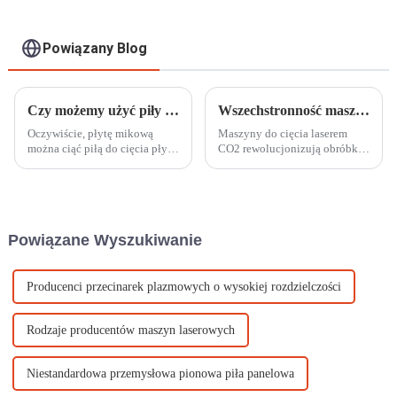
Powiązany Blog
Czy możemy użyć piły do ​​cięcia płyt mikowych do cięcia płyt mikowych?
Wszechstronność maszyn do cięcia laserem CO2: od majsterkowania po zastosowania przemysłowe
Oczywiście, płytę mikową
Maszyny do cięcia laserem
można ciąć piłą do cięcia płyt
CO2 rewolucjonizują obróbkę
mikowych. Funkcja tego
materiałów w różnych
materiału jest zazwyczaj
branżach, łącząc kreatywne
wykorzystywana do
eksperymenty z produkcją na
odporności na wysoką
skalę przemysłową. Kierując
temperaturę lub niektórych
h...
Powiązane Wyszukiwanie
efektów krawędziowych; ten
materiał jest trudniejszy...
Producenci przecinarek plazmowych o wysokiej rozdzielczości
Rodzaje producentów maszyn laserowych
Niestandardowa przemysłowa pionowa piła panelowa