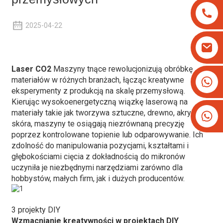
2025-04-22
Laser CO2
Maszyny tnące rewolucjonizują obróbkę
+8613825779334
materiałów w różnych branżach, łącząc kreatywne
eksperymenty z produkcją na skalę przemysłową.
+16266628193
Kierując wysokoenergetyczną wiązkę laserową na
materiały takie jak tworzywa sztuczne, drewno, akryl czy
skóra, maszyny te osiągają niezrównaną precyzję
poprzez kontrolowane topienie lub odparowywanie. Ich
zdolność do manipulowania pozycjami, kształtami i
głębokościami cięcia z dokładnością do mikronów
uczyniła je niezbędnymi narzędziami zarówno dla
hobbystów, małych firm, jak i dużych producentów.
3 projekty DIY
Wzmacnianie kreatywności w projektach DIY