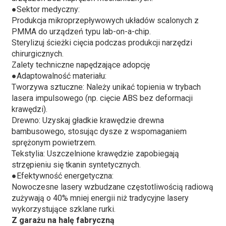
●
Sektor medyczny:
Produkcja mikroprzepływowych układów scalonych z
PMMA do urządzeń typu lab-on-a-chip.
Sterylizuj ścieżki cięcia podczas produkcji narzędzi
chirurgicznych.
Zalety techniczne napędzające adopcję
●
Adaptowalność materiału:
Tworzywa sztuczne: Należy unikać topienia w trybach
lasera impulsowego (np. cięcie ABS bez deformacji
krawędzi).
Drewno: Uzyskaj gładkie krawędzie drewna
bambusowego, stosując dysze z wspomaganiem
sprężonym powietrzem.
Tekstylia: Uszczelnione krawędzie zapobiegają
strzępieniu się tkanin syntetycznych.
●
Efektywność energetyczna:
Nowoczesne lasery wzbudzane częstotliwością radiową
zużywają o 40% mniej energii niż tradycyjne lasery
wykorzystujące szklane rurki.
Z garażu na halę fabryczną