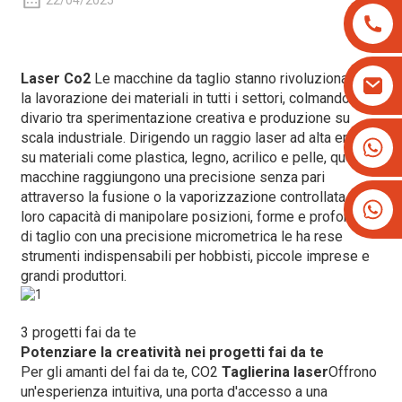
22/04/2025
Laser Co2
Le macchine da taglio stanno rivoluzionando
la lavorazione dei materiali in tutti i settori, colmando il
divario tra sperimentazione creativa e produzione su
scala industriale. Dirigendo un raggio laser ad alta energia
+8613825779334
su materiali come plastica, legno, acrilico e pelle, queste
+16266628193
macchine raggiungono una precisione senza pari
attraverso la fusione o la vaporizzazione controllata. La
loro capacità di manipolare posizioni, forme e profondità
di taglio con una precisione micrometrica le ha rese
strumenti indispensabili per hobbisti, piccole imprese e
grandi produttori.
3 progetti fai da te
Potenziare la creatività nei progetti fai da te
Per gli amanti del fai da te, CO2
Taglierina laser
Offrono
un'esperienza intuitiva, una porta d'accesso a una