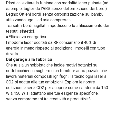
Plastica: evitare la fusione con modalità laser pulsate (ad
esempio, tagliando l'ABS senza deformazione dei bordi).
Legno: Ottieni bordi senza carbonizzazione sul bambù
utilizzando ugelli ad aria compressa.
Tessuti: i bordi sigillati impediscono lo sfilacciamento dei
tessuti sintetici.
●
Efficienza energetica:
I moderni laser eccitati da RF consumano il 40% di
energia in meno rispetto ai tradizionali modelli con tubo
di vetro.
Dal garage alla fabbrica
Che tu sia un hobbista che incide motivi botanici su
sottobicchieri in sughero o un fornitore aerospaziale che
lavora materiali compositi ignifughi, la tecnologia laser a
CO2 si adatta alle tue ambizioni. Esplora le nostre
soluzioni laser a CO2 per scoprire come i sistemi da 150
W a 450 W si adattano alle tue esigenze specifiche,
senza compromessi tra creatività e produttività.