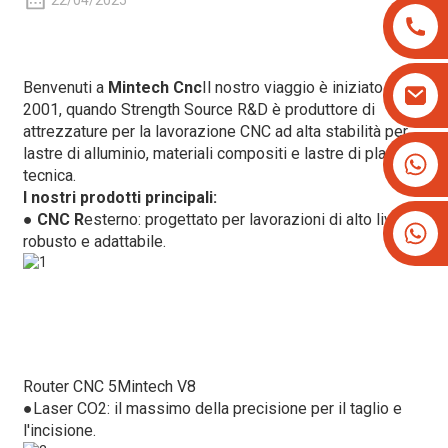
22/04/2025
Benvenuti a
Mintech Cnc
Il nostro viaggio è iniziato nel
2001, quando Strength Source R&D è produttore di
attrezzature per la lavorazione CNC ad alta stabilità per
lastre di alluminio, materiali compositi e lastre di plastica
+8613825779334
tecnica.
+16266628193
I nostri prodotti principali:
●
CNC R
esterno: progettato per lavorazioni di alto livello,
robusto e adattabile.
Router CNC 5Mintech V8
●
Laser CO2: il massimo della precisione per il taglio e
l'incisione.