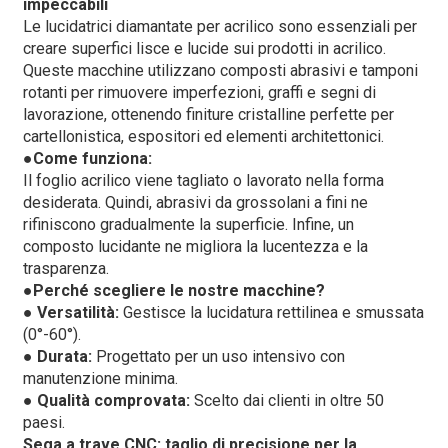
impeccabili
Le lucidatrici diamantate per acrilico sono essenziali per
creare superfici lisce e lucide sui prodotti in acrilico.
Queste macchine utilizzano composti abrasivi e tamponi
rotanti per rimuovere imperfezioni, graffi e segni di
lavorazione, ottenendo finiture cristalline perfette per
cartellonistica, espositori ed elementi architettonici.
●
Come funziona:
Il foglio acrilico viene tagliato o lavorato nella forma
desiderata. Quindi, abrasivi da grossolani a fini ne
rifiniscono gradualmente la superficie. Infine, un
composto lucidante ne migliora la lucentezza e la
trasparenza.
●
Perché scegliere le nostre macchine?
●
Versatilità:
Gestisce la lucidatura rettilinea e smussata
(0°-60°).
●
Durata:
Progettato per un uso intensivo con
manutenzione minima.
●
Qualità comprovata:
Scelto dai clienti in oltre 50
paesi.
Sega a trave CNC: taglio di precisione per la