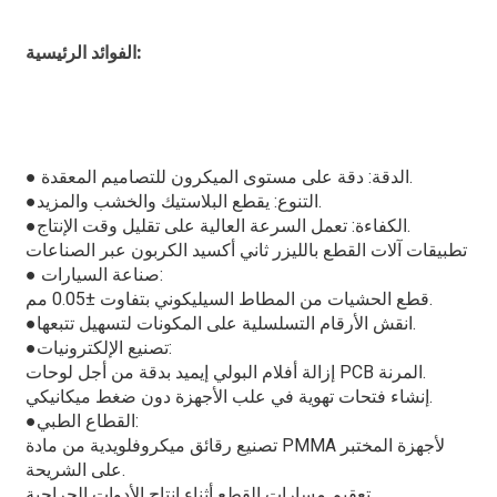
الفوائد الرئيسية:
● الدقة: دقة على مستوى الميكرون للتصاميم المعقدة.
التنوع: يقطع البلاستيك والخشب والمزيد.
●
الكفاءة: تعمل السرعة العالية على تقليل وقت الإنتاج.
●
تطبيقات آلات القطع بالليزر ثاني أكسيد الكربون عبر الصناعات
● صناعة السيارات:
قطع الحشيات من المطاط السيليكوني بتفاوت ±0.05 مم.
انقش الأرقام التسلسلية على المكونات لتسهيل تتبعها.
●
تصنيع الإلكترونيات:
●
إزالة أفلام البولي إيميد بدقة من أجل لوحات PCB المرنة.
إنشاء فتحات تهوية في علب الأجهزة دون ضغط ميكانيكي.
القطاع الطبي:
●
تصنيع رقائق ميكروفلويدية من مادة PMMA لأجهزة المختبر
على الشريحة.
تعقيم مسارات القطع أثناء إنتاج الأدوات الجراحية.