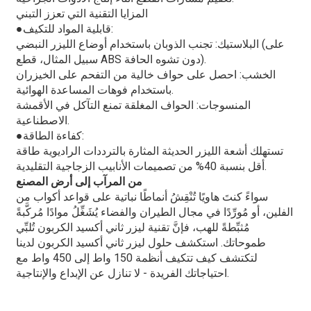
المزايا التقنية التي تعزز التبني
قابلية المواد للتكيف:
●
البلاستيك: تجنب الذوبان باستخدام أوضاع الليزر النبضي (على
سبيل المثال، قطع ABS دون تشوه الحافة).
الخشب: احصل على حواف خالية من التفحم على الخيزران
باستخدام فوهات المساعدة الهوائية.
المنسوجات: الحواف المغلقة تمنع التآكل في الأقمشة
الاصطناعية.
كفاءة الطاقة:
●
تستهلك أشعة الليزر الحديثة المثارة بالترددات الراديوية طاقة
أقل بنسبة 40% من تصميمات الأنابيب الزجاجية التقليدية.
من المرآب إلى أرض المصنع
سواءً كنتَ هاويًا تُنْقِشُ أنماطًا نباتية على قواعد أكواب من
الفلين، أو مُورِّدًا في مجال الطيران والفضاء يُشَغِّلُ موادًا مُركَّبةً
مُثبِّطةً للهب، فإنَّ تقنية ليزر ثاني أكسيد الكربون تُلبِّي
طموحاتك. استكشف حلول ليزر ثاني أكسيد الكربون لدينا
لتكتشف كيف تتكيف أنظمة 150 واط إلى 450 واط مع
احتياجاتك الفريدة - لا تنازل عن الإبداع والإنتاجية.