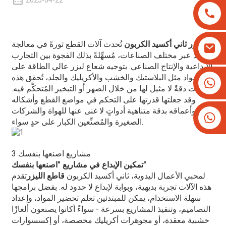
2025-04-22
ليزر ثاني أكسيد الكربون
تُحدث آلات القطع ثورةً في معالجة
المواد عبر مختلف الصناعات، مُسهِّلةً بذلك الفجوة بين التجارب
الإبداعية والإنتاج الصناعي. بتوجيه شعاع ليزر عالي الطاقة على
مواد مثل البلاستيك والخشب والأكريليك والجلد، تُحقق هذه
+8613825779334
الآلات دقةً لا مثيل لها من خلال الصهر أو التبخير المُتحكَّم فيه.
+16266628193
وقد جعلتها قدرتها على التحكم في مواضع القطع وأشكاله
وأعماقه بدقة متناهية أدواتٍ لا غنى عنها للهواة والشركات
الصغيرة والمُصنِّعين الكبار على حدٍ سواء.
3 مشاريع اصنعها بنفسك
تمكين الإبداع في مشاريع "اصنعها بنفسك"
لمحبي الأعمال اليدوية، ثاني أكسيد الكربون
قاطع الليزر
تقدم
هذه الآلات تجربة بديهية، وبوابة لإبداع لا حدود له. بفضل برامجها
سهلة الاستخدام، يمكن للمبتدئين تعلم تحضير المواد، وإعداد
التصاميم، وتنفيذ المشاريع بسرعة - سواءً أكانوا يصنعون ألغازًا
خشبية معقدة، أو مجوهرات أكريليك مخصصة، أو إكسسوارات