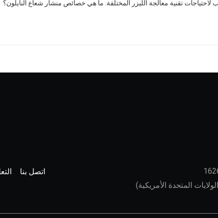
لاحتياجات تقنية معالجة الليزر المختلفة. ما هي خصائص منشار شعاع النايلون؟
اتصل بنا
التع