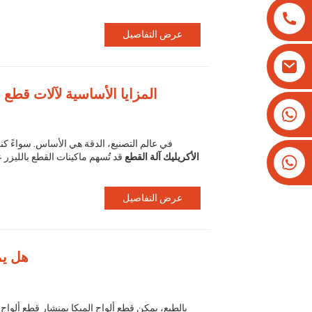
عرض التفاصيل
المزايا الأساسية لآلات قطع ا
+8613825779334
+16266628193
في عالم التصنيع، الدقة هي الأساس. سواءً كنت
الأكريليك
آلة القطع
قد تُسهم ماكينات القطع بالليزر ع
عرض التفاصيل
هل يم
بالطبع، يمكن قطع ألواح الميكا بمنشار قطع ألواح ا