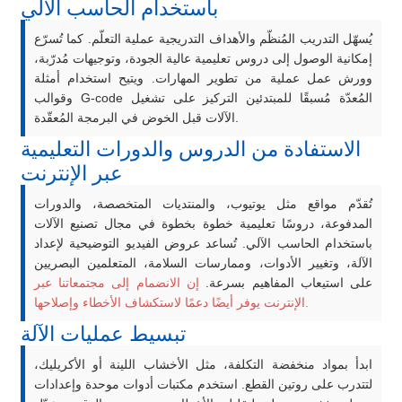
باستخدام الحاسب الآلي
يُسهّل التدريب المُنظّم والأهداف التدريجية عملية التعلّم. كما تُسرّع
إمكانية الوصول إلى دروس تعليمية عالية الجودة، وتوجيهات مُدرّبة،
وورش عمل عملية من تطوير المهارات. ويتيح استخدام أمثلة
وقوالب G-code المُعدّة مُسبقًا للمبتدئين التركيز على تشغيل
الآلات قبل الخوض في البرمجة المُعقّدة.
الاستفادة من الدروس والدورات التعليمية
عبر الإنترنت
تُقدّم مواقع مثل يوتيوب، والمنتديات المتخصصة، والدورات
المدفوعة، دروسًا تعليمية خطوة بخطوة في مجال تصنيع الآلات
باستخدام الحاسب الآلي. تُساعد عروض الفيديو التوضيحية لإعداد
الآلة، وتغيير الأدوات، وممارسات السلامة، المتعلمين البصريين
على استيعاب المفاهيم بسرعة.
إن الانضمام إلى مجتمعاتنا عبر
الإنترنت يوفر أيضًا دعمًا لاستكشاف الأخطاء وإصلاحها.
تبسيط عمليات الآلة
ابدأ بمواد منخفضة التكلفة، مثل الأخشاب اللينة أو الأكريليك،
لتتدرب على روتين القطع. استخدم مكتبات أدوات موحدة وإعدادات