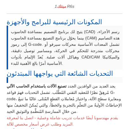
R6s
مينتك
1
المكونات الرئيسية للبرامج والأجهزة
يتيح لك برنامج التصميم بمساعدة الحاسوب (CAD) رسم الأجزاء،
بينما يحوّل برنامج التصنيع بمساعدة الحاسوب (CAM) هذه التصاميم
إلى رموز G-code. تشمل المعدات الأساسية محركات سيرفو أو
محركات متدرجة للتحكم في الحركة، ومسامير توصيل دقيقة،
وهياكل آلات صلبة. يُعدّ الإلمام بأدوات CAD/CAM والميكانيكا
الأساسية أمرًا بالغ الأهمية للبدء.
التحديات الشائعة التي يواجهها المبتدئون
يجد العديد من الوافدين الجدد
تصنيع الآلات باستخدام الحاسب الآلي
مُرهِقٌ نظرًا للتعقيد التقني المُطْلَب. تشمل التحديات فهمَ قواعد G-
code، ومعايرةَ سطحِ الآلة، واختيارَ مُعاملاتِ القطعِ المُثلى. غالبًا ما تنبعُ
الإحباطاتُ الأوليةُ من التعلّمِ بالتجربةِ والخطأ، والتي يُمكنُ التخفيفُ منها
من خلالِ الممارسةِ المُنظَّمةِ والتوثيقِ الجيد.
يقدم مهندسونا أيضًا خدمات تدريب شاملة وعملية - اتصل بنا لمعرفة
المزيد وطلب عرض أسعار مخصص للآلة.