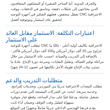
والحرف اليدوية. أما المتاجر الصغيرة أو المصنّعون المتعاقدون
الذين يحتاجون إلى تحمّلات دقيقة، وتناسق في الدفعات، ووقت
تعطل منخفض، فعليهم التفكير في أجهزة التوجيه CNC الاحترافية
لتحقيق عائد استثمار وموثوقية أفضل.
اعتبارات التكلفة: الاستثمار مقابل العائد
على الاستثمار
تتطلب أجهزة التوجيه CNC الاحترافية تكاليف أولية أعلى - غالبًا ما
تتراوح بين 20 ألف دولار أمريكي و100 ألف دولار أمريكي فأكثر -
بالإضافة إلى التدريب والصيانة. احسب عائد الاستثمار من خلال
مراعاة توفير العمالة، وتقليل النفايات، وسرعة دورة الإنتاج. عادةً ما
تسترد بيئات الإنتاج طويلة الأجل تكاليفها في غضون 12-24 شهرًا.
متطلبات التدريب والدعم
تتطلب المعدات الاحترافية تدريبًا من الموردين، وتحديثات للبرامج،
وخدمة سريعة. ابحث عن الشركات المصنعة التي تقدم دورات
تشغيل شاملة، ودعمًا فنيًا على مدار الساعة، وقطع غيار متوفرة
بسهولة لتقليل وقت التوقف وضمان أداء ثابت.
يقدم فريقنا الهندسي الداخلي تدريبًا شاملاً وتجهيزًا في الموقع