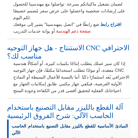
لضمان تشغيل ماكيناتكم بسرعة. تواصلوا مع مهندسينا للحصول
على إرشادات شخصية واحصلوا على عرض سعر مُصمم خصيصًا
لكم اليوم.
اقتراح رابط
:ضع رابطًا في "اتصل بمهندسينا" يشير إلى موقعك
أو بوابة خدمات التدريب.
صفحة دعم الهندسة
الاستنتاج - هل جهاز التوجيه CNC الاحترافي
مناسب لك؟
إذا كان سير عملك يتطلب إنتاجًا بكميات كبيرة، أو أشكالًا هندسية
معقدة، أو موادًا تتطلب استخدامًا مكثفًا، فإن جهاز التوجيه CNC
الاحترافي يُعد استثمارًا ذكيًا. أما بالنسبة للأعمال البسيطة أو النماذج
الأولية العرضية، فيكفي جهاز مكتبي. طابق إمكانيات الجهاز مع
احتياجاتك الفعلية لتحقيق أقصى قدر من الكفاءة وجودة المنتج.
آلة القطع بالليزر مقابل التصنيع باستخدام
الحاسب الآلي: شرح الفروق الرئيسية
المبادئ الأساسية للقطع بالليزر مقابل التصنيع باستخدام الحاسب
الآلي