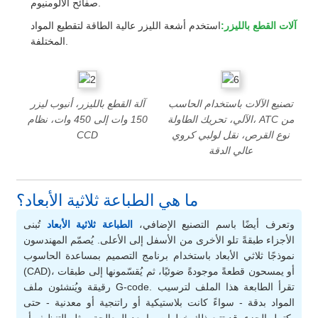
صفائح الألومنيوم.
آلات القطع بالليزر:
استخدم أشعة الليزر عالية الطاقة لتقطيع المواد
المختلفة.
تصنيع الآلات باستخدام الحاسب
آلة القطع بالليزر، أنبوب ليزر
الآلي، تحريك الطاولة، ATC من
150 وات إلى 450 وات، نظام
نوع القرص، نقل لولبي كروي
CCD
عالي الدقة
ما هي الطباعة ثلاثية الأبعاد؟
وتعرف أيضًا باسم التصنيع الإضافي،
الطباعة ثلاثية الأبعاد
تُبنى
الأجزاء طبقةً تلو الأخرى من الأسفل إلى الأعلى. يُصمّم المهندسون
نموذجًا ثلاثي الأبعاد باستخدام برنامج التصميم بمساعدة الحاسوب
(CAD)، أو يمسحون قطعةً موجودةً ضوئيًا، ثم يُقسّمونها إلى طبقات
رقيقة ويُنشئون ملف G-code. تقرأ الطابعة هذا الملف لترسيب
المواد بدقة - سواءً كانت بلاستيكية أو راتنجية أو معدنية - حتى