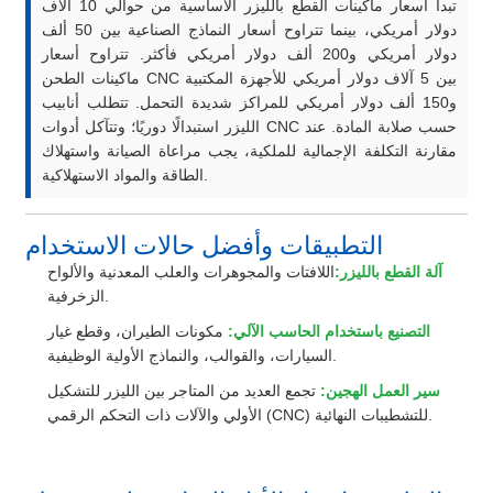
تبدأ أسعار ماكينات القطع بالليزر الأساسية من حوالي 10 آلاف
دولار أمريكي، بينما تتراوح أسعار النماذج الصناعية بين 50 ألف
دولار أمريكي و200 ألف دولار أمريكي فأكثر. تتراوح أسعار
ماكينات الطحن CNC بين 5 آلاف دولار أمريكي للأجهزة المكتبية
و150 ألف دولار أمريكي للمراكز شديدة التحمل. تتطلب أنابيب
الليزر استبدالًا دوريًا؛ وتتآكل أدوات CNC حسب صلابة المادة. عند
مقارنة التكلفة الإجمالية للملكية، يجب مراعاة الصيانة واستهلاك
الطاقة والمواد الاستهلاكية.
التطبيقات وأفضل حالات الاستخدام
آلة القطع بالليزر:
اللافتات والمجوهرات والعلب المعدنية والألواح
الزخرفية.
التصنيع باستخدام الحاسب الآلي:
مكونات الطيران، وقطع غيار
السيارات، والقوالب، والنماذج الأولية الوظيفية.
سير العمل الهجين:
تجمع العديد من المتاجر بين الليزر للتشكيل
الأولي والآلات ذات التحكم الرقمي (CNC) للتشطيبات النهائية.