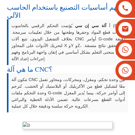
فهم أساسيات التصنيع باستخدام الحاسب
الآلي
أ
آلة سي إن سي
يُؤتمت التحكم الرقمي بالحاسوب (CNC)
عمليات قطع المواد وحفرها وطحنها من خلال تعليمات مبرمجة.
بخلاف التشغيل اليدوي، تتبع آلات CNC أوامر G-code دقيقة
لتحريك الأدوات على المحاور X وY وZ، مما يحقق نتائج متسقة.
+8613825779334
يكمن منحنى التعلم بشكل أساسي في إتقان واجهة البرنامج وفهم
+16266628193
إجراءات إعداد الآلة.
ما هي آلة CNC؟
تتكون آلة CNC من وحدة تحكم، ومغزل، ومحركات، ومحاور تعمل
معًا لتشكيل قطع من الأكريليك أو البلاستيك أو الخشب. تُترجم
وحدة التحكم ملفات G-code إلى أوامر حركة، بينما يُدير المغزل
أدوات القطع بسرعات عالية. تضمن الأدلة الخطية والبراغي
الكروية حركة سلسة ودقيقة خلال كل عملية.