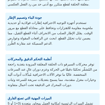
مغلقة الحلقة لقطع متكرر مع أدنى حد من رد الفعل العكسي.
جودة البناء وتصميم الإطار
تستخدم أجهزة التوجيه الاحترافية إطارات فولاذية أو حديدية
ملحومة مقاومة للاهتزازات وتحافظ على محاذاة القطع مع مرور
الوقت. يقلل الإطار الصلب من الانحراف أثناء القطع الثقيل، مما
يضمن ثبات تحمّل القطع. ابحث عن الرافعات المقواة وعوارض
الدعم السميكة عند مقارنة الطُرز.
أنظمة التحكم الدقيق والمحركات
توفر محركات السيرفو ذات الحلقة المغلقة المزودة بتغذية راجعة
من المُشفِّر تحكمًا دقيقًا في الحركة وعزم دوران عالٍ عند السرعات
المنخفضة. غالبًا ما توفر الآلات الاحترافية مُبدِّلات أدوات آلية
وخيارات مغزل متقدمة، مما يسمح بتعديلات سريعة للسرعة وثبات
دورات المحرك في الدقيقة تحت أحمال متفاوتة.
الميزات المهنية التي تصنع الفارق
تشمل الميزات الرئيسية إمكانية العمل بمحاور متعددة (3+1 أو 5