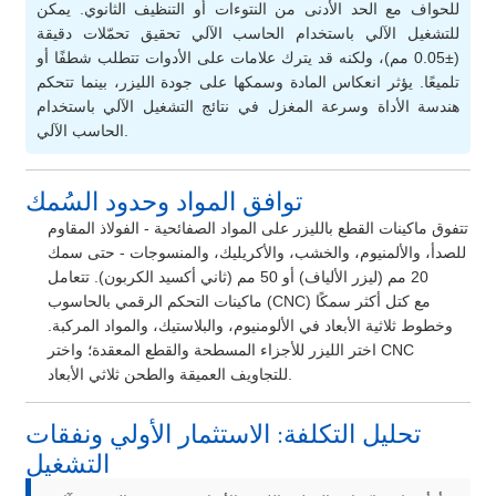
للحواف مع الحد الأدنى من النتوءات أو التنظيف الثانوي. يمكن
للتشغيل الآلي باستخدام الحاسب الآلي تحقيق تحمّلات دقيقة
(±0.05 مم)، ولكنه قد يترك علامات على الأدوات تتطلب شطفًا أو
تلميعًا. يؤثر انعكاس المادة وسمكها على جودة الليزر، بينما تتحكم
هندسة الأداة وسرعة المغزل في نتائج التشغيل الآلي باستخدام
الحاسب الآلي.
توافق المواد وحدود السُمك
تتفوق ماكينات القطع بالليزر على المواد الصفائحية - الفولاذ المقاوم
للصدأ، والألمنيوم، والخشب، والأكريليك، والمنسوجات - حتى سمك
20 مم (ليزر الألياف) أو 50 مم (ثاني أكسيد الكربون). تتعامل
ماكينات التحكم الرقمي بالحاسوب (CNC) مع كتل أكثر سمكًا
وخطوط ثلاثية الأبعاد في الألومنيوم، والبلاستيك، والمواد المركبة.
اختر الليزر للأجزاء المسطحة والقطع المعقدة؛ واختر CNC
للتجاويف العميقة والطحن ثلاثي الأبعاد.
تحليل التكلفة: الاستثمار الأولي ونفقات
التشغيل