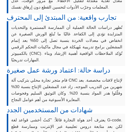
معدل تغذية معتدلة لتقليل الأخطاء. مع مرور الوقت، عدّل
المعلمات وجرّب الأدوات لتحسين القطع دون إرهاق نفسك.
تجارب واقعية: من المبتدئ إلى المحترف
تُظهر دراسات الحالة العملية أن الممارسة المستمرة والتحديات
المتزايدة تؤدي إلى الكفاءة. غالبًا ما تُبلغ الورش الصغيرة عن
انخفاض في معدلات الخردة بنسبة تصل إلى 50% بعد إتمام
المشغلين برامج تدريبية مُهيكلة في مجال ماكينات التحكم الرقمي
بالكمبيوتر (CNC). تُؤكد الملاحظات الواقعية أهمية الإرشاد وبناء
المهارات تدريجيًا.
دراسة حالة: اعتماد ورشة عمل صغيرة
قام متجر نجارة محلي بتركيب آلة CNC لإنتاج لافتات مخصصة. بعد
شهرين من التدريب الموجه، زاد عدد المشغلين الإنتاج بنسبة 30%
وقلّلوا هدر المواد بنسبة 20%. وكان التوثيق السليم وفحوصات
المعايرة الأسبوعية من أهم عوامل النجاح.
شهادات من المستخدمين الجدد
يعترف أحد هواة النجارة قائلاً: "كنتُ أخشى قواعد لغة G-code.
لكن بعد متابعة دروس تعليمية عبر الإنترنت وممارسة قطع