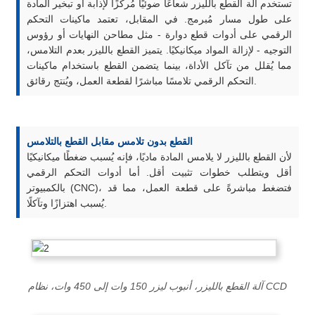
تستخدم آلة القطع بالليزر شعاعًا ضوئيًا مُركّزًا لإذابة أو تبخير المادة
على طول مسار مُبرمج. في المقابل، تعتمد ماكينات التحكم
الرقمي على أدوات قطع دوارة - مثل مطاحن النهايات أو رؤوس
التوجيه - لإزالة المواد ميكانيكيًا. يتميز القطع بالليزر بعدم التلامس،
مما يُقلل من تآكل الأداة، بينما يتضمن القطع باستخدام ماكينات
التحكم الرقمي تلامسًا مباشرًا لقطعة العمل، ويُنتج رقائق.
القطع بدون تلامس مقابل القطع بالتلامس
لأن القطع بالليزر لا يلامس المادة ماديًا، فإنه يُسبب ضغطًا ميكانيكيًا
أقل ويتطلب خطوات تثبيت أقل. أما أدوات التحكم الرقمي
بالكمبيوتر (CNC)، فتضغط مباشرةً على قطعة العمل، مما قد
يُسبب اهتزازًا وتآكلًا.
آلة القطع بالليزر، أنبوب ليزر 150 وات إلى 450 وات، نظام CCD