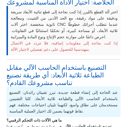
الخلاصة: اختيار الأداة المناسبة لمشروعك
اختر آلة القطع بالليزر إذا كنت بحاجة إلى قطع ثنائية الأبعاد سريعة
ودقيقة على مواد رقيقة، مع الحد الأدنى من التثبيت، ومعالجة
ثانوية منخفضة. اختر آلات CNC عندما تتطلب أجزائك خطوطًا
ثلاثية الأبعاد، أو مساحة كبيرة، أو تحكمًا استثنائيًا في التفاوتات.
احرص دائمًا على موازنة حجم الإنتاج ونوع المادة والميزانية.
إذا كنت بحاجة إلى معلومات إضافية، فلا تتردد في الاتصال
بمهندسينا للحصول على دعم تفصيلي لاختيار الآلة.
التصنيع باستخدام الحاسب الآلي مقابل
الطباعة ثلاثية الأبعاد: أي طريقة تصنيع
تناسب مشروعك القادم؟
عند الحاجة إلى إنشاء قطعة جديدة، تبرز تقنيتان رائدتان: التصنيع
باستخدام الحاسب الآلي والطباعة ثلاثية الأبعاد. كلتا التقنيتين
مستخدمتان على نطاق واسع، لكنهما تلبيان احتياجات مختلفة. فهم
نقاط قوتهما يضمن لك اختيار العملية المناسبة.
ما هي الآلات ذات التحكم الرقمي؟
تصنيع باستخدام الحاسب الآلي
هي عملية تصنيع طرحي تُنحت فيها