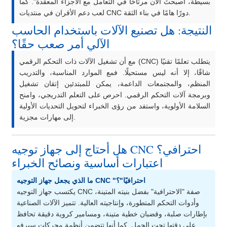
بسيطة، أصبحتُ الآن مرتاحًا في التعامل مع الأجزاء المعقدة". كما
لعب دعم الأقران في منتديات CNC دورًا هامًا في بناء الثقة.
النتيجة: هل تصنيع الآلات باستخدام الحاسب
الآلي أمر صعب حقًا؟
مع أن تشغيل الآلات ذات التحكم الرقمي (CNC) يتطلب تعلمًا تقنيًا
شاقًا، إلا أنه ليس مستحيلًا. فمع الموارد المناسبة، والتدريب
المنظم، والمجتمعات الداعمة، يمكن للمبتدئين إتقان تشغيل
وبرمجة آلات التحكم الرقمي. احرص على التعلم التدريجي، وامنح
السلامة الأولوية، واستفد من رؤى الخبراء لتحويل التحديات الأولية
إلى مهارات مجزية.
هل أحتاج إلى جهاز توجيه CNC احترافي؟
اعتبارات أساسية ونصائح الخبراء
ما الذي يجعل جهاز التوجيه CNC "احترافيًا"؟
يكتسب جهاز التوجيه CNC صفة "الاحترافية" بفضل بنيته المتينة،
وأدوات التحكم المتطورة، وإنتاجيته العالية. تتميز الآلات الصناعية
بإطارات صلبة، وقضبان خطية متينة، ومسامير كروية دقيقة تحافظ
على دقتها تحت الحمل. كما أنها تتضمن أنظمة محركات سيرفو