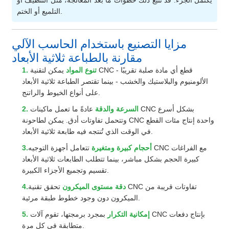
يكتمل الجزء. قد تتبع ذلك خطوات ما بعد المعالجة، مثل التنظيف أو
التلميع أو الختم.
مزايا التصنيع باستخدام الحاسب الآلي
مقارنة بالطباعة ثلاثية الأبعاد
1. تنوع المواد
يمكن لتقنية CNC قطع أي مادة صلبة تقريبًا -
الألومنيوم والبلاستيك والخشب - بينما تقتصر الطباعة ثلاثية الأبعاد
على أنواع الخيوط والراتنج.
2. السرعة والدقة
عادةً ما تعمل ماكينات CNC بشكل أسرع
وتتحمل تفاوتات أدق. يمكن لطاحونة CNC واحدة إنتاج مئات القطع
في الوقت الذي تُنتجه فيه طابعة ثلاثية الأبعاد.
3.أحجام كبيرة ومتغيرة
تتعامل أجهزة التوجيه CNC مع الفراغات
كبيرة الحجم بشكل مباشر، بينما تتطلب الطابعات ثلاثية الأبعاد
تقسيم وتجميع الأجزاء الكبيرة.
4.دقة مستوى الميكرون
تحقق تقنية CNC تفاوتات قريبة من
الميكرون دون وجود خطوط طبقة مرئية.
5. إمكانية التكرار
بمجرد برمجتها، تقوم آلات CNC بإنتاج دفعات
متطابقة في كل مرة.