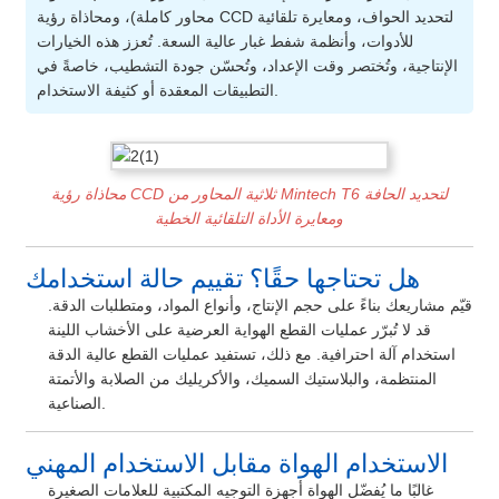
محاور كاملة)، ومحاذاة رؤية CCD لتحديد الحواف، ومعايرة تلقائية
للأدوات، وأنظمة شفط غبار عالية السعة. تُعزز هذه الخيارات
الإنتاجية، وتُختصر وقت الإعداد، وتُحسّن جودة التشطيب، خاصةً في
التطبيقات المعقدة أو كثيفة الاستخدام.
محاذاة رؤية CCD ثلاثية المحاور من Mintech T6 لتحديد الحافة
ومعايرة الأداة التلقائية الخطية
هل تحتاجها حقًا؟ تقييم حالة استخدامك
قيّم مشاريعك بناءً على حجم الإنتاج، وأنواع المواد، ومتطلبات الدقة.
قد لا تُبرّر عمليات القطع الهواية العرضية على الأخشاب اللينة
استخدام آلة احترافية. مع ذلك، تستفيد عمليات القطع عالية الدقة
المنتظمة، والبلاستيك السميك، والأكريليك من الصلابة والأتمتة
الصناعية.
الاستخدام الهواة مقابل الاستخدام المهني
غالبًا ما يُفضّل الهواة أجهزة التوجيه المكتبية للعلامات الصغيرة