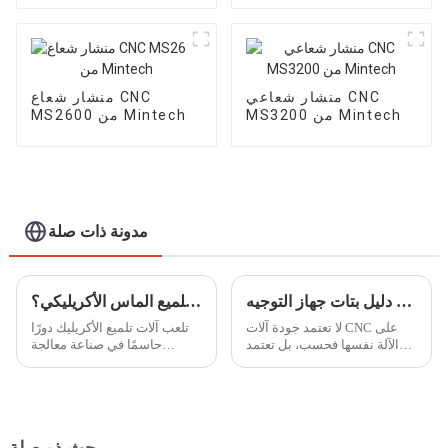
منشار شعاعي CNC
منشار شعاع CNC
MS3200 من Mintech
MS2600 من Mintech
مدونة ذات صلة
دليل بتات جهاز التوجيه CNC: اختيار الأداة المناسبة للمواد المختلفة
كيف تعمل آلة تلميع الماس الأكريليكي؟
لا تعتمد جودة آلات CNC على
تلعب آلات تلميع الأكريليك دورًا
الآلة نفسها فحسب، بل تعتمد
حاسمًا في صناعة معالجة
أيضًا على اختيار رأس التوجيه
الأكريليك من خلال توفير وسيلة
الأنسب لمادتك وتصميمك.
لتحقيق سلاسة،
يتعمق هذا الدليل في أهم رؤوس
CNC...