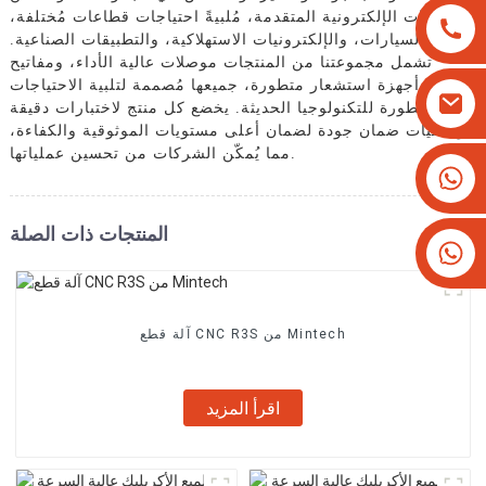
المكونات الإلكترونية المتقدمة، مُلبيةً احتياجات قطاعات مُختلفة،
مثل السيارات، والإلكترونيات الاستهلاكية، والتطبيقات الصناعية.
تشمل مجموعتنا من المنتجات موصلات عالية الأداء، ومفاتيح
متينة، وأجهزة استشعار متطورة، جميعها مُصممة لتلبية الاحتياجات
المُتطورة للتكنولوجيا الحديثة. يخضع كل منتج لاختبارات دقيقة
وعمليات ضمان جودة لضمان أعلى مستويات الموثوقية والكفاءة،
مما يُمكّن الشركات من تحسين عملياتها.
+8613825779334
+16266628193
المنتجات ذات الصلة
آلة قطع CNC R3S من Mintech
اقرأ المزيد