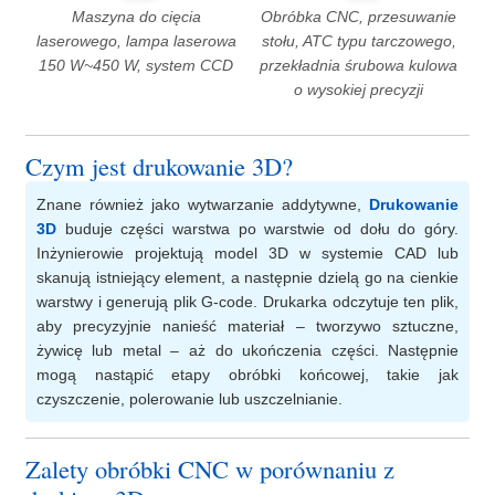
Maszyna do cięcia
Obróbka CNC, przesuwanie
laserowego, lampa laserowa
stołu, ATC typu tarczowego,
150 W~450 W, system CCD
przekładnia śrubowa kulowa
o wysokiej precyzji
Czym jest drukowanie 3D?
Znane również jako wytwarzanie addytywne,
Drukowanie
3D
buduje części warstwa po warstwie od dołu do góry.
Inżynierowie projektują model 3D w systemie CAD lub
skanują istniejący element, a następnie dzielą go na cienkie
warstwy i generują plik G-code. Drukarka odczytuje ten plik,
aby precyzyjnie nanieść materiał – tworzywo sztuczne,
żywicę lub metal – aż do ukończenia części. Następnie
mogą nastąpić etapy obróbki końcowej, takie jak
czyszczenie, polerowanie lub uszczelnianie.
Zalety obróbki CNC w porównaniu z