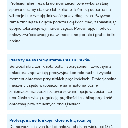
Profesjonalne frezarki górnowrzecionowe wykorzystują
spawane ramy stalowe lub żeliwne, które są odporne na
wibracje i utrzymują liniowość przez długi czas. Sztywna
rama zmniejsza ugięcie podczas ciężkich cięć, zapewniając
spójne tolerancje wymiarów części. Porównując modele,
należy zwrócić uwagę na wzmocnione portale i grube belki
nośne.
Precyzyjne systemy sterowania i silników
Serwosilniki z zamkniętą pętlą i sprzężeniem zwrotnym z
enkodera zapewniają precyzyjną kontrolę ruchu i wysoki
moment obrotowy przy niskich prędkościach. Profesjonalne
maszyny często wyposażone są w automatyczne
zmieniacze narzędzi i zaawansowane opcje wrzecion, co
umożliwia szybką regulację prędkości i stabilną prędkość
obrotową przy zmiennych obciążeniach.
Profesjonalne funkcje, które robią różnicę
Do najważniejszych funkcji należą: obsługa wielu osi (3+1