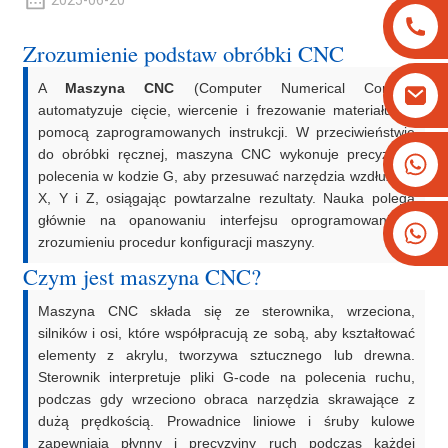
2025-06-20
Zrozumienie podstaw obróbki CNC
A
Maszyna CNC
(Computer Numerical Control)
automatyzuje cięcie, wiercenie i frezowanie materiału za
pomocą zaprogramowanych instrukcji. W przeciwieństwie
do obróbki ręcznej, maszyna CNC wykonuje precyzyjne
+8613825779334
polecenia w kodzie G, aby przesuwać narzędzia wzdłuż osi
+16266628193
X, Y i Z, osiągając powtarzalne rezultaty. Nauka polega
głównie na opanowaniu interfejsu oprogramowania i
zrozumieniu procedur konfiguracji maszyny.
Czym jest maszyna CNC?
Maszyna CNC składa się ze sterownika, wrzeciona,
silników i osi, które współpracują ze sobą, aby kształtować
elementy z akrylu, tworzywa sztucznego lub drewna.
Sterownik interpretuje pliki G-code na polecenia ruchu,
podczas gdy wrzeciono obraca narzędzia skrawające z
dużą prędkością. Prowadnice liniowe i śruby kulowe
zapewniają płynny i precyzyjny ruch podczas każdej