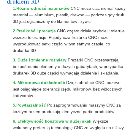
drukiem 3D
1.Różnorodność materiałów
CNC może ciąć niemal każdy
materiał — aluminium, plastik, drewno — podczas gdy druk
3D jest ograniczony do filamentów i żywic.
2.Prędkość i precyzja
CNC często działa szybciej i toleruje
węższe tolerancje. Pojedyncza frezarka CNC może
wyprodukować setki części w tym samym czasie, co
drukarka 3D.
3. Duże i zmienne rozmiary
Frezarki CNC przetwarzają
bezpośrednio elementy o dużych gabarytach; w przypadku
drukarek 3D duże części wymagają dzielenia i składania.
4. Mikronowa dokładność
Dzięki obróbce CNC możliwe
jest osiągnięcie tolerancji rzędu mikronów, bez widocznych
linii warstw.
5.Powtarzalność
Po zaprogramowaniu maszyny CNC za
każdym razem produkują identyczne partie produktów.
6. Efektywność kosztowa w dużej skali
Większe
wolumeny preferują technologię CNC ze względu na niższy