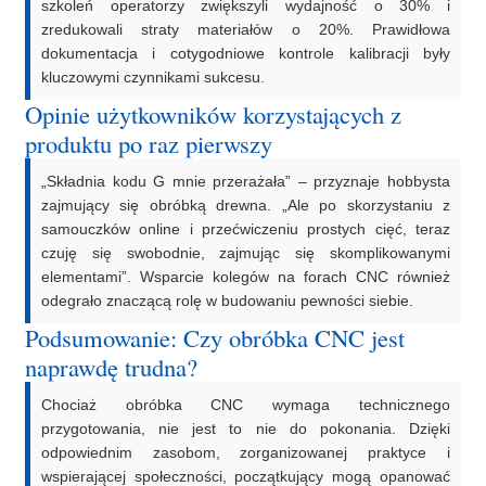
szkoleń operatorzy zwiększyli wydajność o 30% i
zredukowali straty materiałów o 20%. Prawidłowa
dokumentacja i cotygodniowe kontrole kalibracji były
kluczowymi czynnikami sukcesu.
Opinie użytkowników korzystających z
produktu po raz pierwszy
„Składnia kodu G mnie przerażała” – przyznaje hobbysta
zajmujący się obróbką drewna. „Ale po skorzystaniu z
samouczków online i przećwiczeniu prostych cięć, teraz
czuję się swobodnie, zajmując się skomplikowanymi
elementami”. Wsparcie kolegów na forach CNC również
odegrało znaczącą rolę w budowaniu pewności siebie.
Podsumowanie: Czy obróbka CNC jest
naprawdę trudna?
Chociaż obróbka CNC wymaga technicznego
przygotowania, nie jest to nie do pokonania. Dzięki
odpowiednim zasobom, zorganizowanej praktyce i
wspierającej społeczności, początkujący mogą opanować