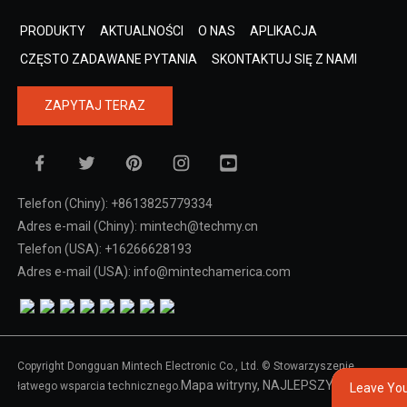
PRODUKTY
AKTUALNOŚCI
O NAS
APLIKACJA
CZĘSTO ZADAWANE PYTANIA
SKONTAKTUJ SIĘ Z NAMI
ZAPYTAJ TERAZ
Telefon (Chiny): +8613825779334
Adres e-mail (Chiny): mintech@techmy.cn
Telefon (USA): +16266628193
Adres e-mail (USA): info@mintechamerica.com
Copyright Dongguan Mintech Electronic Co., Ltd. © Stowarzyszenie
Mapa witryny,
NAJLEPSZY BLOG
łatwego wsparcia technicznego.
Leave Yo