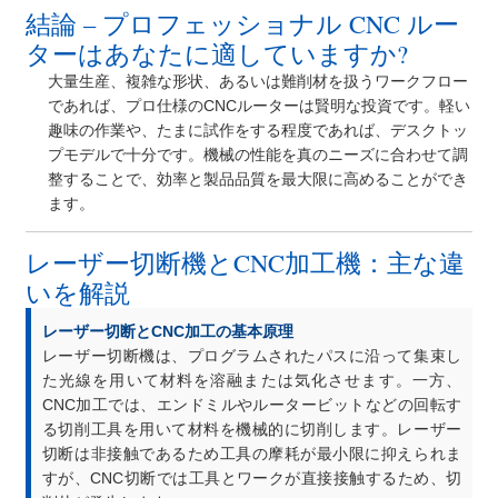
結論 – プロフェッショナル CNC ルー
ターはあなたに適していますか?
大量生産、複雑な形状、あるいは難削材を扱うワークフロー
であれば、プロ仕様のCNCルーターは賢明な投資です。軽い
趣味の作業や、たまに試作をする程度であれば、デスクトッ
プモデルで十分です。機械の性能を真のニーズに合わせて調
整することで、効率と製品品質を最大限に高めることができ
ます。
レーザー切断機とCNC加工機：主な違
いを解説
レーザー切断とCNC加工の基本原理
レーザー切断機は、プログラムされたパスに沿って集束し
た光線を用いて材料を溶融または気化させます。一方、
CNC加工では、エンドミルやルータービットなどの回転す
る切削工具を用いて材料を機械的に切削します。レーザー
切断は非接触であるため工具の摩耗が最小限に抑えられま
すが、CNC切断では工具とワークが直接接触するため、切