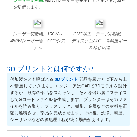
レーザー切断機:
高出力レーザーを使用してさまざまな材料
を切断します。
レーザー切断機、150W～
CNC加工、テーブル移動、
450Wレーザー管、CCDシス
ディスク型ATC、高精度ボー
テム
ルねじ伝達
3D プリントとは何ですか?
付加製造とも呼ばれる
3Dプリント
部品を層ごとに下から上
へ積層していきます。エンジニアはCADで3Dモデルを設計
するか、既存の部品をスキャンし、それを薄い層にスライス
してGコードファイルを生成します。プリンターはそのファ
イルを読み取り、プラスチック、樹脂、金属などの材料を正
確に堆積させ、部品を完成させます。その後、洗浄、研磨、
シーリングなどの後処理工程が続く場合があります。