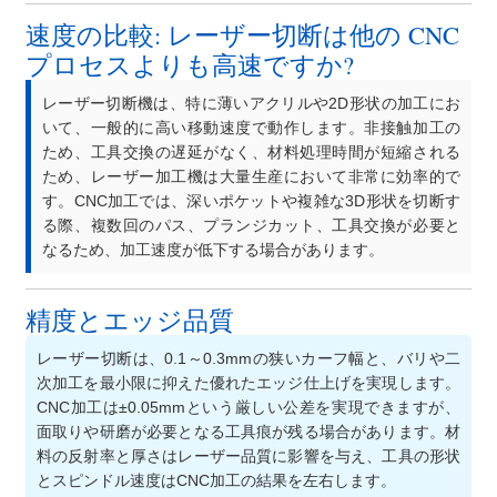
速度の比較: レーザー切断は他の CNC
プロセスよりも高速ですか?
レーザー切断機は、特に薄いアクリルや2D形状の加工にお
いて、一般的に高い移動速度で動作します。非接触加工の
ため、工具交換の遅延がなく、材料処理時間が短縮される
ため、レーザー加工機は大量生産において非常に効率的で
す。CNC加工では、深いポケットや複雑な3D形状を切断す
る際、複数回のパス、プランジカット、工具交換が必要と
なるため、加工速度が低下する場合があります。
精度とエッジ品質
レーザー切断は、0.1～0.3mmの狭いカーフ幅と、バリや二
次加工を最小限に抑えた優れたエッジ仕上げを実現します。
CNC加工は±0.05mmという厳しい公差を実現できますが、
面取りや研磨が必要となる工具痕が残る場合があります。材
料の反射率と厚さはレーザー品質に影響を与え、工具の形状
とスピンドル速度はCNC加工の結果を左右します。