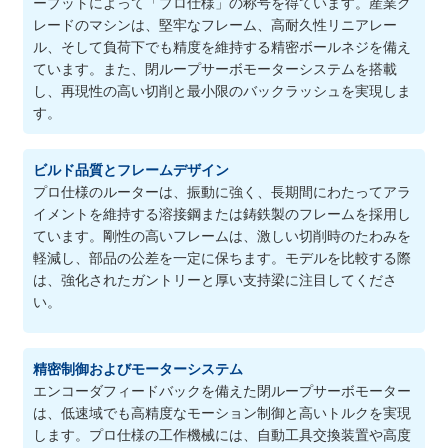
ープットによって「プロ仕様」の称号を得ています。産業グ
レードのマシンは、堅牢なフレーム、高耐久性リニアレー
ル、そして負荷下でも精度を維持する精密ボールネジを備え
ています。また、閉ループサーボモーターシステムを搭載
し、再現性の高い切削と最小限のバックラッシュを実現しま
す。
ビルド品質とフレームデザイン
プロ仕様のルーターは、振動に強く、長期間にわたってアラ
イメントを維持する溶接鋼または鋳鉄製のフレームを採用し
ています。剛性の高いフレームは、激しい切削時のたわみを
軽減し、部品の公差を一定に保ちます。モデルを比較する際
は、強化されたガントリーと厚い支持梁に注目してくださ
い。
精密制御およびモーターシステム
エンコーダフィードバックを備えた閉ループサーボモーター
は、低速域でも高精度なモーション制御と高いトルクを実現
します。プロ仕様の工作機械には、自動工具交換装置や高度