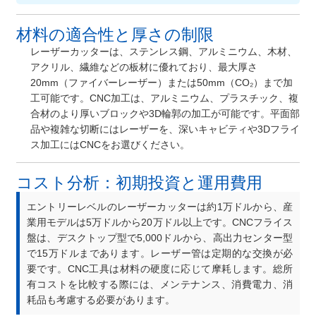
材料の適合性と厚さの制限
レーザーカッターは、ステンレス鋼、アルミニウム、木材、
アクリル、繊維などの板材に優れており、最大厚さ
20mm（ファイバーレーザー）または50mm（CO₂）まで加
工可能です。CNC加工は、アルミニウム、プラスチック、複
合材のより厚いブロックや3D輪郭の加工が可能です。平面部
品や複雑な切断にはレーザーを、深いキャビティや3Dフライ
ス加工にはCNCをお選びください。
コスト分析：初期投資と運用費用
エントリーレベルのレーザーカッターは約1万ドルから、産
業用モデルは5万ドルから20万ドル以上です。CNCフライス
盤は、デスクトップ型で5,000ドルから、高出力センター型
で15万ドルまであります。レーザー管は定期的な交換が必
要です。CNC工具は材料の硬度に応じて摩耗します。総所
有コストを比較する際には、メンテナンス、消費電力、消
耗品も考慮する必要があります。