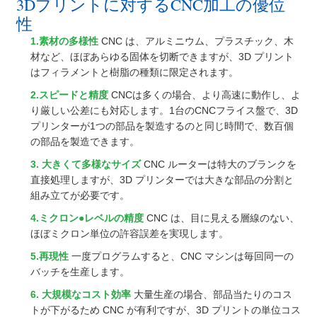
3Dプリントに対するCNC加工の優位
性
1.素材の多様性
CNC は、アルミニウム、プラスチック、木
材など、ほぼあらゆる固体を切断できますが、3D プリント
はフィラメントと樹脂の種類に限定されます。
2.スピードと精度
CNCは多くの場合、より高速に動作し、よ
り厳しい公差にも対応します。1台のCNCフライス盤で、3D
プリンターが1つの部品を製造するのと同じ時間で、数百個
の部品を製造できます。
3. 大きくて多様なサイズ
CNC ルーターは特大のブランクを
直接処理しますが、3D プリンターでは大きな部品の分割と
組み立てが必要です。
4.ミクロン●レベルの精度
CNC は、目に見える層線のない、
ほぼミクロン単位の許容誤差を実現します。
5.再現性
一度プログラムすると、CNC マシンは毎回同一の
バッチを生産します。
6. 大規模なコスト効率
大量生産の場合、部品当たりのコス
トが下がるため CNC が有利ですが、3D プリントの単位コス