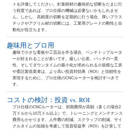
トを評価してください。針葉樹材の趣味的な切断をたまに行
う程度であれば、プロ仕様の機械は必要ないかもしれませ
ん。しかし、高精度の切断を定期的に行う場合、厚いプラス
チックやアクリル材の切断には、工業用グレードの剛性と自
動化が役立ちます。
趣味用とプロ用
趣味で小さな看板や工芸品を作る場合、ベンチトップルータ
ーが好まれることが多いです。厳しい公差、バッチの一貫
性、そしてダウンタイムの最小化が求められる小規模な工房
や委託製造業者は、より高い投資対効果（ROI）と信頼性を
実現するために、プロ仕様のCNCルーターを検討すべきで
す。
コストの検討：投資 vs. ROI
プロ仕様のCNCルーターは、初期費用が高額（多くの場合2
万ドルから10万ドル以上）で、トレーニングとメンテナンス
費用もかかります。人件費の削減、スクラップの削減、サイ
クルタイムの短縮を考慮して投資収益率（ROI）を計算して