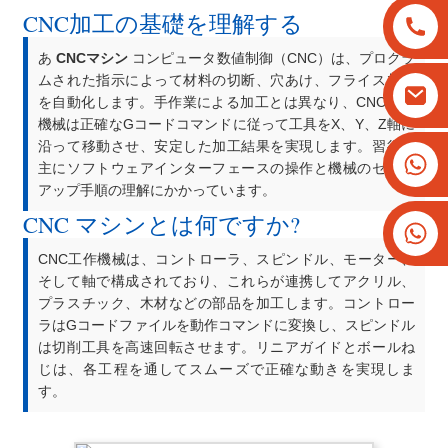
CNC加工の基礎を理解する
あ
CNCマシン
コンピュータ数値制御（CNC）は、プログラ
ムされた指示によって材料の切断、穴あけ、フライス加工
を自動化します。手作業による加工とは異なり、CNC工作
機械は正確なGコードコマンドに従って工具をX、Y、Z軸に
沿って移動させ、安定した加工結果を実現します。習得は
+8613825779334
主にソフトウェアインターフェースの操作と機械のセット
+16266628193
アップ手順の理解にかかっています。
CNC マシンとは何ですか?
CNC工作機械は、コントローラ、スピンドル、モーター、
そして軸で構成されており、これらが連携してアクリル、
プラスチック、木材などの部品を加工します。コントロー
ラはGコードファイルを動作コマンドに変換し、スピンドル
は切削工具を高速回転させます。リニアガイドとボールね
じは、各工程を通してスムーズで正確な動きを実現しま
す。