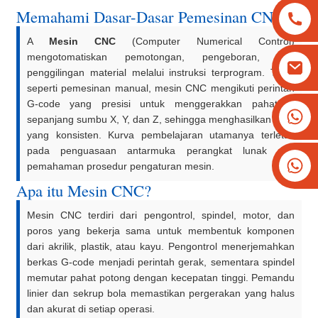
Memahami Dasar-Dasar Pemesinan CNC
A
Mesin CNC
(Computer Numerical Control)
mengotomatiskan pemotongan, pengeboran, dan
penggilingan material melalui instruksi terprogram. Tidak
seperti pemesinan manual, mesin CNC mengikuti perintah
G-code yang presisi untuk menggerakkan pahat di
+8613825779334
sepanjang sumbu X, Y, dan Z, sehingga menghasilkan hasil
+16266628193
yang konsisten. Kurva pembelajaran utamanya terletak
pada penguasaan antarmuka perangkat lunak dan
pemahaman prosedur pengaturan mesin.
Apa itu Mesin CNC?
Mesin CNC terdiri dari pengontrol, spindel, motor, dan
poros yang bekerja sama untuk membentuk komponen
dari akrilik, plastik, atau kayu. Pengontrol menerjemahkan
berkas G-code menjadi perintah gerak, sementara spindel
memutar pahat potong dengan kecepatan tinggi. Pemandu
linier dan sekrup bola memastikan pergerakan yang halus
dan akurat di setiap operasi.