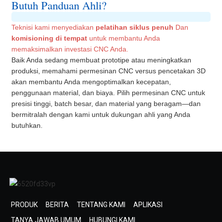
Butuh Panduan Ahli?
Teknisi kami menyediakan
pelatihan siklus penuh
Dan
komisioning di tempat
untuk membantu Anda
memaksimalkan investasi CNC Anda.
Baik Anda sedang membuat prototipe atau meningkatkan
produksi, memahami permesinan CNC versus pencetakan 3D
akan membantu Anda mengoptimalkan kecepatan,
penggunaan material, dan biaya. Pilih permesinan CNC untuk
presisi tinggi, batch besar, dan material yang beragam—dan
bermitralah dengan kami untuk dukungan ahli yang Anda
butuhkan.
PRODUK
BERITA
TENTANG KAMI
APLIKASI
TANYA JAWAB UMUM
HUBUNGI KAMI