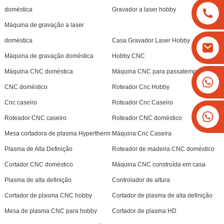
doméstica
Gravador a laser hobby
Máquina de gravação a laser
doméstica
Casa Gravador Laser Hobby
Máquina de gravação doméstica
Hobby CNC
Máquina CNC doméstica
Máquina CNC para passatempo
+8613825779334
CNC doméstico
Roteador Cnc Hobby
+16266628193
Cnc caseiro
Roteador Cnc Caseiro
Roteador CNC caseiro
Roteador CNC doméstico
Mesa cortadora de plasma Hypertherm
Máquina Cnc Caseira
Plasma de Alta Definição
Roteador de madeira CNC doméstico
Cortador CNC doméstico
Máquina CNC construída em casa
Plasma de alta definição
Controlador de altura
Cortador de plasma CNC hobby
Cortador de plasma de alta definição
Mesa de plasma CNC para hobby
Cortador de plasma HD