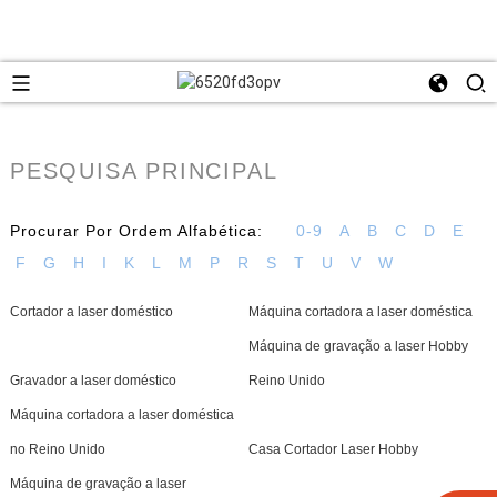
PESQUISA PRINCIPAL
Procurar Por Ordem Alfabética:
0-9
A
B
C
D
E
F
G
H
I
K
L
M
P
R
S
T
U
V
W
Cortador a laser doméstico
Máquina cortadora a laser doméstica
Máquina de gravação a laser Hobby
Gravador a laser doméstico
Reino Unido
Máquina cortadora a laser doméstica
no Reino Unido
Casa Cortador Laser Hobby
Máquina de gravação a laser