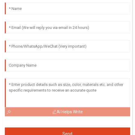
AI Helps Write
Send