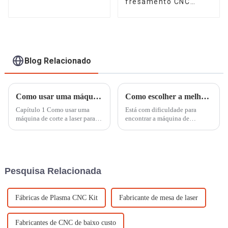
fresamento CNC
Mintech V6
Mintech R3S
Blog Relacionado
Como usar uma máquina de corte a laser para cortar placas de acrílico e obter um acabamento de borda altamente nítido e brilhante
Como escolher a melhor máquina de gravação CNC para suas necessidades
Capítulo 1 Como usar uma
Está com dificuldade para
máquina de corte a laser para
encontrar a máquina de
cortar placas de acrílico e obter
gravação CNC perfeita entre
um acabamento de borda
tantas marcas? Com ​​tantas
altamente nítido e brilhante**
opções disponíveis, é fácil se
O corte a laser é um método
sentir confuso. Mas não se
ideal para cortar acrílico,
preocupe...
Pesquisa Relacionada
oferecendo alta precisão...
Fábricas de Plasma CNC Kit
Fabricante de mesa de laser
Fabricantes de CNC de baixo custo