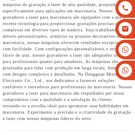
máquinas de gravação a laser de alta qualidade, projetadas
especificamente para aplicações em marcenaria. Nossos
gravadores a laser para marcenaria são equipados com a mais
recente tecnologia para proporcionar gravações precisas e
complexas em diversos tipos de madeira. Seja trabalhando em
móveis personalizados, armários ou projetos decorativos de
marcenaria, nossas máquinas oferecem resultados excepcionais
+8613825779334
com facilidade. Com configurações personalizáveis ​​e interfaces
fáceis de usar, nossos gravadores a laser são adequados tanto
+16266628193
para profissionais quanto para amadores. As máquinas são
projetadas para lidar com produção em larga escala, bem como
com designs complexos e detalhados. Na Dongguan Mintech
Electronic Co., Ltd., nos dedicamos a fornecer soluções
confiáveis ​​e inovadoras para profissionais da marcenaria. Nossos
gravadores a laser para marcenaria são respaldados por nosso
compromisso com a qualidade e a satisfação do cliente,
tornando-os a escolha ideal para aprimorar suas habilidades em
marcenaria. Experimente a precisão e a criatividade da gravação
a laser com nossas máquinas líderes do setor.