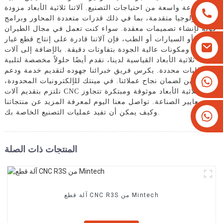
مجموعة واسعة من احتياجات التصنيع. آلاتنا ثلاثية الأبعاد مزودة
بتكنولوجيا متقدمة، بما في ذلك قدرات متعددة المحاور وبرامج
قوية لإنشاء تصميمات معقدة. سواء كنت تعمل في مجال الطيران
أو السيارات أو الطب، فإن آلاتنا قادرة على إنتاج قطع غيار
ومكونات عالية الجودة بتفاوتات دقيقة. بالإضافة إلى آلات CNC
ثلاثية الأبعاد القياسية لدينا، نقدم أيضًا حلولاً مخصصة لتلبية
متطلبات محددة. يكرس فريق خبرائنا جهوده لتقديم خدمة ودعم
+8613825779334
شخصيين لضمان نجاح عملائنا. في مينتك للإلكترونيات المحدودة،
نلتزم بتقديم آلات CNC ثلاثية الأبعاد موثوقة ومبتكرة تتجاوز
+16266628193
معايير الصناعة. تواصل معنا اليوم لمعرفة المزيد عن منتجاتنا
وكيف يمكن أن تفيد عمليات التصنيع الخاصة بك.
المنتجات ذات الصلة
آلة قطع CNC R3S من Mintech