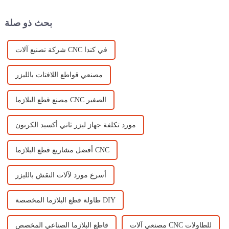
اقتصادي، يُستخدم بشكل رئيسي
CNC...
لقطع الأكريليك والبلاستيك.
بحث ذو صلة
شركة تصنيع آلات CNC في كندا
مصنعي قواطع اللافتات بالليزر
مصنع قطع البلازما CNC الصغير
مورد تكلفة جهاز ليزر ثاني أكسيد الكربون
أفضل مشاريع قطع البلازما CNC
أسرع مورد لآلات النقش بالليزر
طاولة قطع البلازما المخصصة DIY
مصنعي آلات CNC للطاولات
قاطع البلازما الصناعي المخصص