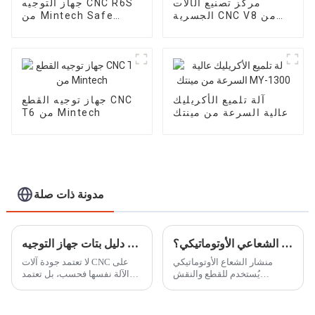
مركز تصنيع الآلات
جهاز التوجيه CNC R6S
الجسرية CNC V8 من
من Mintech Safe
Benchtop
Mintech
آلة تلميع الأكريليك
جهاز توجيه القطع CNC
عالية السرعة من مينتك
T6 من Mintech
MY-1300
مدونة ذات صلة
كيف يمكننا استخدام المنشار الشعاعي الأوتوماتيكي؟
دليل بتات جهاز التوجيه CNC: اختيار الأداة المناسبة للمواد المختلفة
منشار الشعاع الأوتوماتيكي
لا تعتمد جودة آلات CNC على
يُستخدم للقطع والنقش
الآلة نفسها فحسب، بل تعتمد
والتجويف والثقب. منشار القطع
أيضًا على اختيار رأس التوجيه
الإلكتروني الأوتوماتيكي
الأنسب لمادتك وتصميمك.
للأكريليك من سلسلة MS منتج
يتعمق هذا الدليل في أهم رؤوس