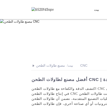
بيت
>>
مصنع طاولات الطحن CNC
بيت
ودة
اكتشف الدقة والكفاءة مع طاولات الطحن CNC الخاصة بنا في شركة دونغقوان مينتك للإلكترونيات المحدودة. بصفتنا مصنعًا رائدًا في هذا المجال، فإننا متخصصون
في إنتاج طاولات الطحن CNC عالية الجودة والمصممة لتلبية متطلبات عمليات التصنيع الحديثة. صُممت طاولات الطحن CNC الخاصة بنا بدقة وموثوقية، مما يوفر أداءً
نضمن أن طاولات الطحن CNC الخاصة بنا تقدم نتائج استثنائية
رى، فإن طاولات الطحن CNC الخاصة بنا هي الحل الأمثل لاحتياجات