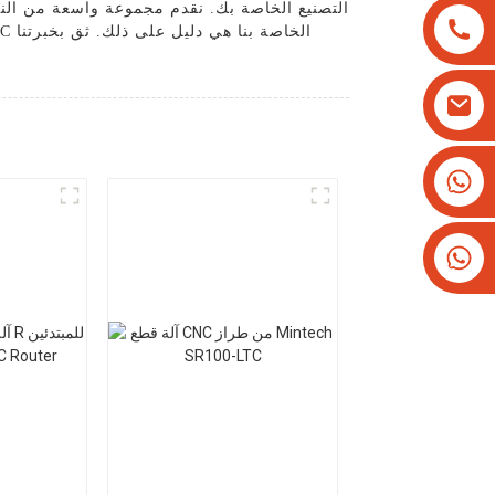
التصنيع الخاصة بك. نقدم مجموعة واسعة من النما
+8613825779334
+16266628193