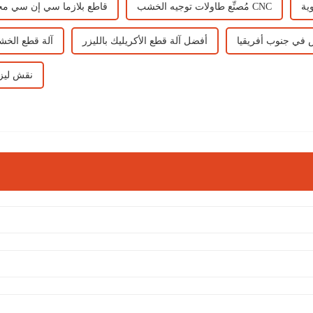
ية
مُصنِّع طاولات توجيه الخشب CNC
قاطع بلازما سي إن سي م
في جنوب أفريقيا
أفضل آلة قطع الأكريليك بالليزر
آلة قطع الخ
نقش ليز