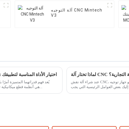
آلة التوجيه CNC Mintech
V3
ات العلامة التجارية؟
أجهزة التوجيه CNC مقابل قواطع الليزر CO2: اختيار الأداة المناسبة لتطبيقك
عند شراء آلة نقش CNC، سواءً كانت آلة ليزر ثاني أكسيد الكربون أو جهاز توجيه CNC، هناك
ليك بعض العوامل الرئيسية التي يجب
الأهمية لتحسين سير عملك. أجهزة التوجيه CNC هي أنظمة قطع ميكانيكية تستخدم...
مراعاتها...