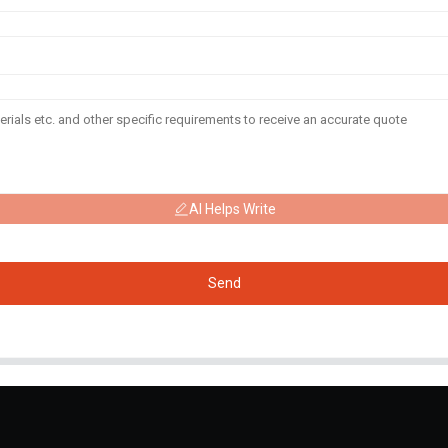
AI Helps Write
Send