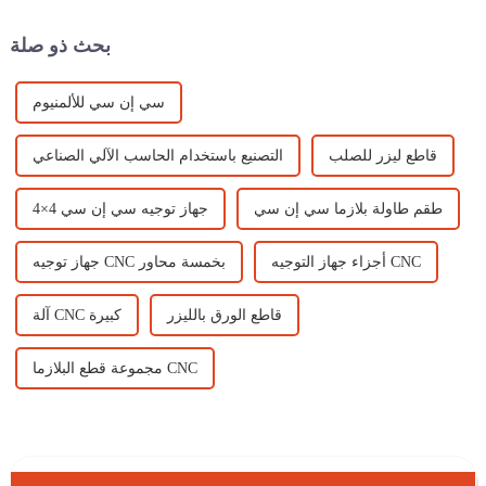
استخدام آلة النقش CNC نقشًا
دقيقًا وآليًا...
بحث ذو صلة
سي إن سي للألمنيوم
قاطع ليزر للصلب
التصنيع باستخدام الحاسب الآلي الصناعي
طقم طاولة بلازما سي إن سي
جهاز توجيه سي إن سي 4×4
أجزاء جهاز التوجيه CNC
جهاز توجيه CNC بخمسة محاور
قاطع الورق بالليزر
آلة CNC كبيرة
مجموعة قطع البلازما CNC