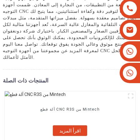
واسعة من التطبيقات، من النجارة إلى المعادن. صُممت أجهزة
التوجيه CNC لدينا لتوفير دقة وكفاءة استثنائيتين، مما يتيح لك
إنتاج تصاميم معقدة بسهولة. بفضل ميزاتها المتقدمة، مثل مبدلات
الأدوات التلقائية والمغازل عالية السرعة، تُعد أجهزتنا مثالية لكل
من الحرفيين الصغار والمصنعين الكبار. باختيارك شركة دونغقوان
مينتك للإلكترونيات المحدودة، يمكنك الوثوق بأنك تحصل على
منتج موثوق وعالي الجودة يفوق توقعاتك. تواصل معنا اليوم
+8613825779334
لمعرفة المزيد عن مجموعتنا من أجهزة التوجيه CNC وإيجاد الحل
الأمثل لأعمالك.
+16266628193
المنتجات ذات الصلة
آلة قطع CNC R3S من Mintech
اقرأ المزيد