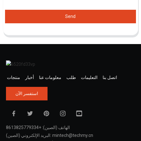
Send
اتصل بنا
التعليمات
طلب
معلومات عنا
أخبار
منتجات
استفسر الآن
الهاتف (الصين): +8613825779334
البريد الإلكتروني (الصين): mintech@techmy.cn