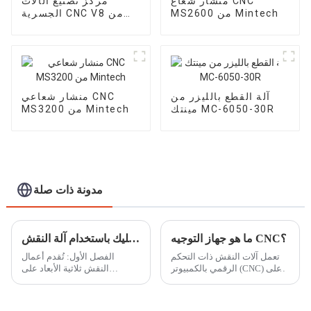
منشار شعاع CNC
مركز تصنيع الآلات
MS2600 من Mintech
الجسرية CNC V8 من
Mintech
آلة القطع بالليزر من
منشار شعاعي CNC
مينتك MC-6050-30R
MS3200 من Mintech
مدونة ذات صلة
ما هو جهاز التوجيه CNC؟
كيفية إنشاء أعمال نقش ثلاثية الأبعاد من الأكريليك باستخدام آلة النقش CNC
تعمل آلات النقش ذات التحكم
الفصل الأول: تُقدم أعمال
الرقمي بالكمبيوتر (CNC) على
النقش ثلاثية الأبعاد على
أساس مجموعة مبرمجة من
الأكريليك طريقةً رائعةً لإنشاء
التعليمات لنحت أو قطع أو نقش
تصاميم معقدة متعددة الطبقات،
المواد بدقة.
تتميز بالعمق والأبعاد. يتيح