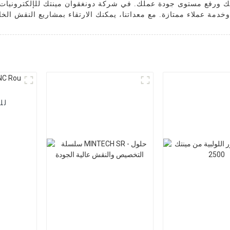
يتك ورفع مستوى جودة عملك. في شركة دونغقوان مينتك للإلكترونيا