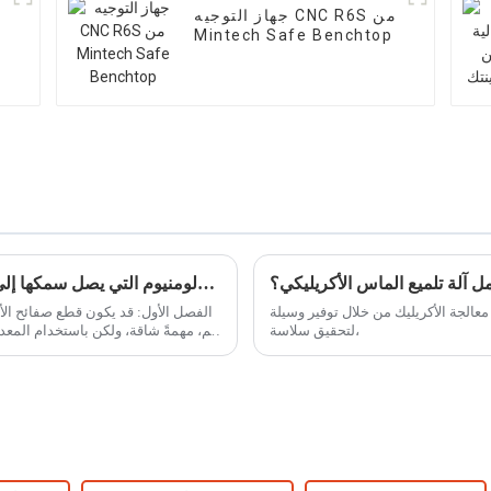
جهاز التوجيه CNC R6S من
Mintech Safe Benchtop
 آلة تلميع الماس الأكريليكي؟
كيفية قطع ألواح الألومنيوم التي يصل سمكها إلى 160 مم باستخدام منشار الألواح الأوتوماتيكي
 معالجة الأكريليك من خلال توفير وسيلة
لتحقيق سلاسة،
مم، مهمةً شاقة، ولكن باستخدام المعدا