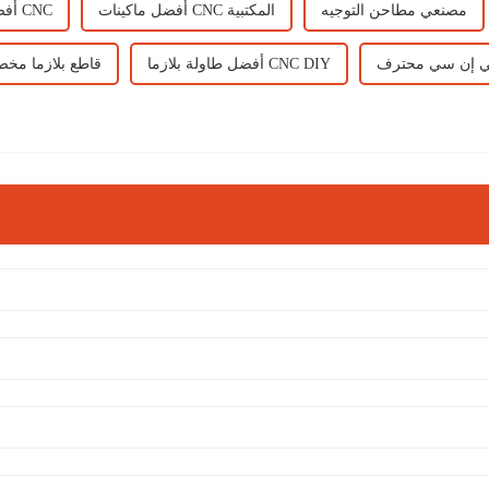
مصنعي مطاحن التوجيه
أفضل ماكينات CNC المكتبية
أفضل قاطعة نفاثة مائية CNC
ي إن سي محترف
أفضل طاولة بلازما CNC DIY
قاطع بلازما مخ