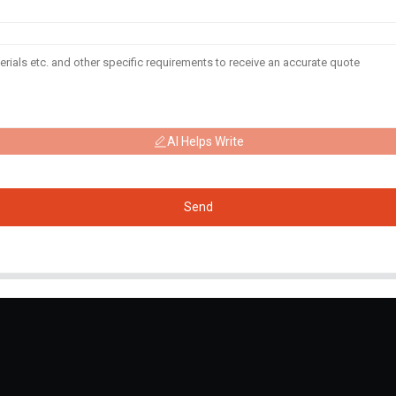
AI Helps Write
Send