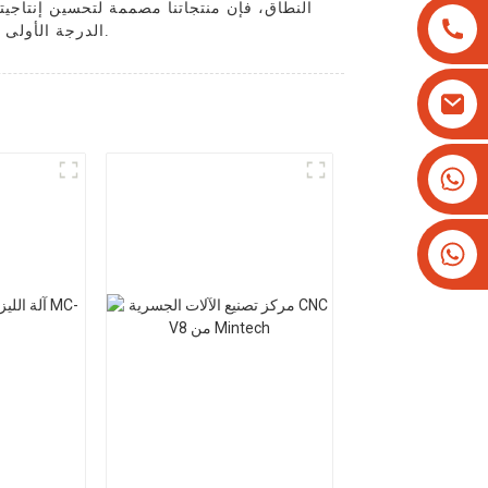
النطاق، فإن منتجاتنا مصممة لتحسين إنتاج
الدرجة الأولى وخدمة عملاء ممتازة. مع معداتنا، يمكنك الارتقاء بمشاريع النقش الخاصة بك إلى مستوى أعلى وتحقيق نتائج استثنائية.
+8613825779334
+16266628193