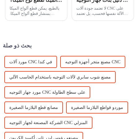
دليل بتات جهاز التوجيه CNC: اختيار الأداة المناسبة للمواد المختلفة
هل يمكننا استخدام منشار قطع لوح الميكا لقطع لوح الميكا؟
لا تعتمد جودة آلات CNC على
بالطبع، يمكن قطع ألواح الميكا
الآلة نفسها فحسب، بل تعتمد
بمنشار قطع ألواح الميكا.
أيضًا على اختيار رأس التوجيه
تُستخدم هذه المادة عادةً
الأنسب لمادتك وتصميمك.
لمقاومة درجات الحرارة العالية
يتعمق هذا الدليل في أهم رؤوس
أو بعض تأثيرات الحواف، بينما
CNC...
يصعب قطعها...
بحث ذو صلة
مصنع متجر أجهزة التوجيه CNC
مورد آلات CNC في كندا
مصنع شوب سابري لآلات التوجيه باستخدام الحاسب الآلي
مورد جهاز التوجيه CNC على سطح الطاولة
موردو قواطع البلازما الصغيرة
مصانع قطع البلازما الصغيرة
الشركة المصنعة لجهاز التوجيه CNC المنزلي
مصنعو رؤوس ليزر ثاني أكسيد الكربون