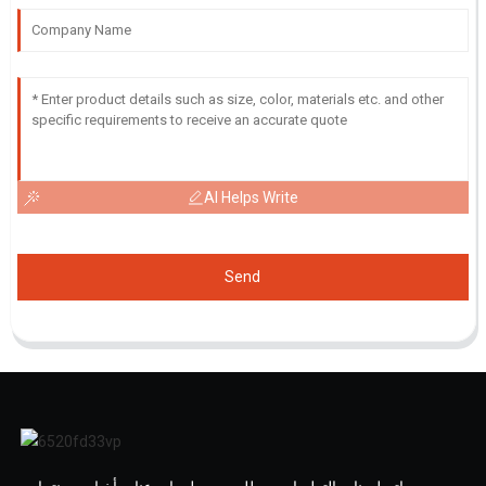
AI Helps Write
Send