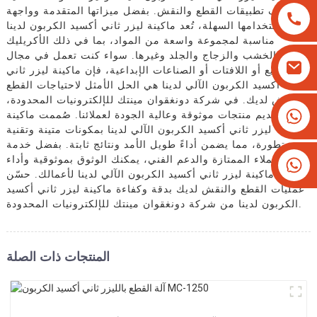
لمختلف تطبيقات القطع والنقش. بفضل ميزاتها المتقدمة وواجهة
استخدامها السهلة، تُعد ماكينة ليزر ثاني أكسيد الكربون لدينا
مناسبة لمجموعة واسعة من المواد، بما في ذلك الأكريليك
والخشب والزجاج والجلد وغيرها. سواء كنت تعمل في مجال
التصنيع أو اللافتات أو الصناعات الإبداعية، فإن ماكينة ليزر ثاني
أكسيد الكربون الآلي لدينا هي الحل الأمثل لاحتياجات القطع
والنقش لديك. في شركة دونغقوان مينتك للإلكترونيات المحدودة،
+8613825779334
نفخر بتقديم منتجات موثوقة وعالية الجودة لعملائنا. صُممت ماكينة
ليزر ثاني أكسيد الكربون الآلي لدينا بمكونات متينة وتقنية
+16266628193
متطورة، مما يضمن أداءً طويل الأمد ونتائج ثابتة. بفضل خدمة
العملاء الممتازة والدعم الفني، يمكنك الوثوق بموثوقية وأداء
ماكينة ليزر ثاني أكسيد الكربون الآلي لدينا لأعمالك. حسّن
عمليات القطع والنقش لديك بدقة وكفاءة ماكينة ليزر ثاني أكسيد
الكربون لدينا من شركة دونغقوان مينتك للإلكترونيات المحدودة.
المنتجات ذات الصلة