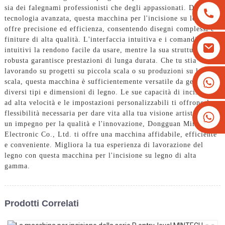
sia dei falegnami professionisti che degli appassionati. Dotata di
tecnologia avanzata, questa macchina per l'incisione su legno
offre precisione ed efficienza, consentendo disegni complessi e
finiture di alta qualità. L'interfaccia intuitiva e i comandi
intuitivi la rendono facile da usare, mentre la sua struttura
robusta garantisce prestazioni di lunga durata. Che tu stia
lavorando su progetti su piccola scala o su produzioni su larga
+8613825779334
scala, questa macchina è sufficientemente versatile da gestire
diversi tipi e dimensioni di legno. Le sue capacità di incisione
+16266628193
ad alta velocità e le impostazioni personalizzabili ti offrono la
flessibilità necessaria per dare vita alla tua visione artistica. Con
un impegno per la qualità e l'innovazione, Dongguan Mintech
Electronic Co., Ltd. ti offre una macchina affidabile, efficiente
e conveniente. Migliora la tua esperienza di lavorazione del
legno con questa macchina per l'incisione su legno di alta
gamma.
Prodotti Correlati