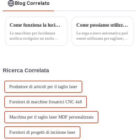
Blog Correlato
Come funziona la lucidatrice per diamanti acrilici?
Come possiamo utilizzare la sega a trave automatica?
Le macchine per lucidatura
La sega a trave automatica può
acrilica svolgono un ruolo
essere utilizzata per tagliare,
cruciale nell'industria di
incidere, svuotare o punzonare.
lavorazione dell'acrilico
La sega elettronica automatica
fornendo un mezzo per ottenere
per il taglio di acrilico della
superfici lisce,
serie MS è un prodotto
conveniente, principalmente
Ricerca Correlata
per il taglio di acrilico e pla...
Produttore di articoli per il taglio laser
Fornitori di macchine fresatrici CNC 4x8
Macchina per il taglio laser MDF personalizzata
Fornitori di progetti di incisione laser