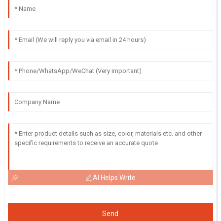
AI Helps Write
Send