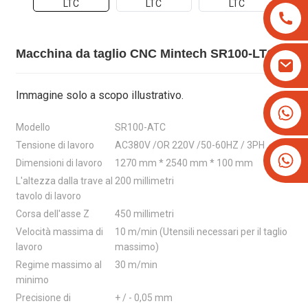
Macchina da taglio CNC Mintech SR100-LTC
Immagine solo a scopo illustrativo.
+8613825779334
+16266628193
Modello
SR100-ATC
Tensione di lavoro
AC380V /OR 220V /50-60HZ / 3PH
Dimensioni di lavoro
1270 mm * 2540 mm * 100 mm
L'altezza dalla trave al
200 millimetri
tavolo di lavoro
Corsa dell'asse Z
450 millimetri
Velocità massima di
10 m/min (Utensili necessari per il taglio
lavoro
massimo)
Regime massimo al
30 m/min
minimo
Precisione di
+ / - 0,05 mm