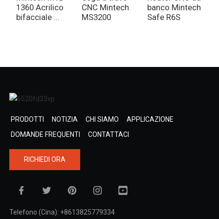
1360 Acrilico
CNC Mintech
banco Mintech
l
bifacciale ...
MS3200
Safe R6S
p
M
PRODOTTI
NOTIZIA
CHI SIAMO
APPLICAZIONE
DOMANDE FREQUENTI
CONTATTACI
RICHIEDI ORA
Telefono (Cina): +8613825779334