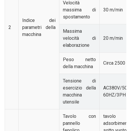
Velocità
massima di
30 m/min
spostamento
Indice dei
2
parametri della
Massima
macchina
velocità di
20 m/min
elaborazione
Peso netto
Circa 2500 k
della macchina
Tensione di
esercizio della
AC380V/50-
macchina
60HZ/3PH
utensile
Tavolo con
tavolo 
pannello
adsorbiment
fenolico
sotto vuoto