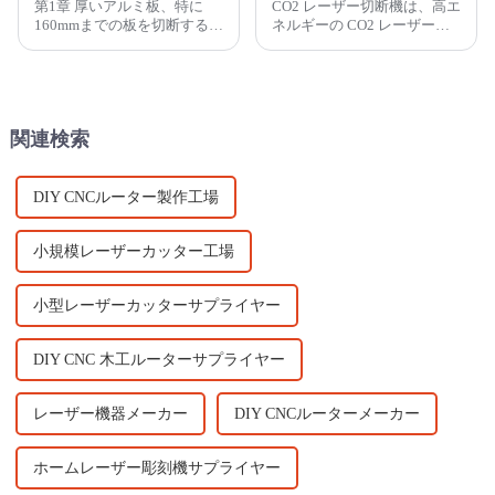
第1章 厚いアルミ板、特に
CO2 レーザー切断機は、高エ
160mmまでの板を切断するの
ネルギーの CO2 レーザー光
は困難な作業ですが、適切な
線を材料に照射して材料を溶
機材と技術があれば、作業を
融または気化点まで加熱し、
効率化できます。自動パネル
正確な切断を可能にします。
ソーは…
関連検索
DIY CNCルーター製作工場
小規模レーザーカッター工場
小型レーザーカッターサプライヤー
DIY CNC 木工ルーターサプライヤー
レーザー機器メーカー
DIY CNCルーターメーカー
ホームレーザー彫刻機サプライヤー