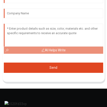
AI Helps Write
Send