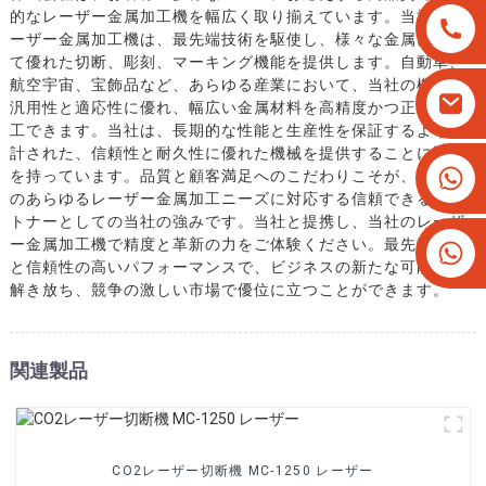
的なレーザー金属加工機を幅広く取り揃えています。当社のレ
ーザー金属加工機は、最先端技術を駆使し、様々な金属に対し
て優れた切断、彫刻、マーキング機能を提供します。自動車、
航空宇宙、宝飾品など、あらゆる産業において、当社の機械は
汎用性と適応性に優れ、幅広い金属材料を高精度かつ正確に加
工できます。当社は、長期的な性能と生産性を保証するよう設
計された、信頼性と耐久性に優れた機械を提供することに誇り
+8613825779334
を持っています。品質と顧客満足へのこだわりこそが、お客様
のあらゆるレーザー金属加工ニーズに対応する信頼できるパー
+16266628193
トナーとしての当社の強みです。当社と提携し、当社のレーザ
ー金属加工機で精度と革新の力をご体験ください。最先端技術
と信頼性の高いパフォーマンスで、ビジネスの新たな可能性を
解き放ち、競争の激しい市場で優位に立つことができます。
関連製品
CO2レーザー切断機 MC-1250 レーザー