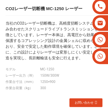
CO2レーザー切断機 MC-1250 レーザー
当社のCO2レーザー切断機は、高精度切断システムと組
み合わせたスクリュードライブトランスミッションを特
徴としています。レーザー本体は、高電圧から効果的に
+8613825779334
保護するコアレッシング設計の金属シェルに収められて
+16266628193
おり、安全で安定した動作環境を確保しています。さら
に、この設計によりレーザーは変形しにくい安定した構
造を実現し、長距離輸送も安全に行えます。
モデル
MC-1250
レーザー出力（W）
150W/300W
作業台寸法（mm）
1250×900
作業台荷重（kg）
300
お問い合わせ