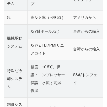
テム
プ
鏡
高反射率（>99.5%）
アメリカから
X/Y軸ボールねじ
台湾からの輸入
機械駆動
X/Y/Z TBI/PMIリニ
システム
台湾からの輸入
アガイド
精度：±0.5℃、保
特殊な冷
護：コンプレッサー
S&A/トンフェ
却システ
保護；水流；高温、
イ
ム
低温
制御シス