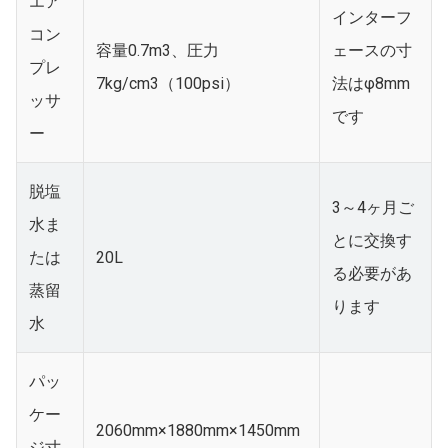
エア
インターフ
コン
容量0.7m3、圧力
ェースの寸
プレ
7kg/cm3（100psi）
法はφ8mm
ッサ
です
ー
脱塩
3～4ヶ月ご
水ま
とに交換す
たは
20L
る必要があ
蒸留
ります
水
パッ
ケー
2060mm×1880mm×1450mm
ジ寸