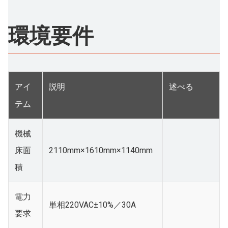
環境要件
アイ
説明
述べる
テム
機械
床面
2110mm×1610mm×1140mm
積
電力
単相220VAC±10%／30A
要求