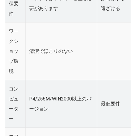
積要
要があります
遠ざける
件
ワー
クシ
ョッ
清潔でほこりのない
プ環
境
コン
ピュ
P4/256M/WIN2000以上のバ
最低要件
ータ
ージョン
ー