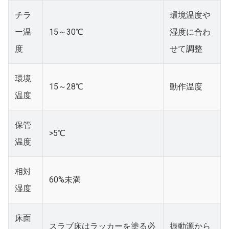
チラ
環境温度や
ー温
15～30℃
湿度に合わ
度
せて調整
環境
15～28℃
動作温度
温度
保管
>5℃
温度
相対
60%未満
湿度
床面
スラブ床はラッカーを塗る必
振動源から