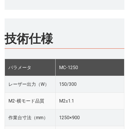
技術仕様
パラメータ
MC-1250
レーザー出力（W）
150/300
M2-横モード品質
M2≤1.1
作業台寸法（mm）
1250×900