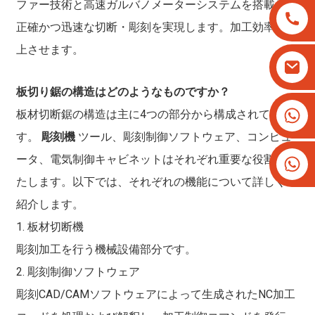
ファー技術と高速ガルバノメーターシステムを搭載し、
正確かつ迅速な切断・彫刻を実現します。加工効率を向
上させます。
板切り鋸の構造はどのようなものですか？
+8613825779334
板材切断鋸の構造は主に4つの部分から構成されていま
+16266628193
す。
彫刻機
ツール、彫刻制御ソフトウェア、コンピュ
ータ、電気制御キャビネットはそれぞれ重要な役割を果
たします。以下では、それぞれの機能について詳しくご
紹介します。
1. 板材切断機
彫刻加工を行う機械設備部分です。
2. 彫刻制御ソフトウェア
彫刻CAD/CAMソフトウェアによって生成されたNC加工