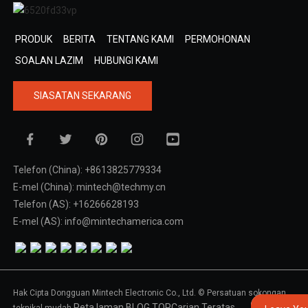
PRODUK
BERITA
TENTANG KAMI
PERMOHONAN
SOALAN LAZIM
HUBUNGI KAMI
SIASATAN SEKARANG
Telefon (China): +8613825779334
E-mel (China): mintech@techmy.cn
Telefon (AS): +16266628193
E-mel (AS): info@mintechamerica.com
Hak Cipta Dongguan Mintech Electronic Co., Ltd. © Persatuan sokongan
Peta laman,
BLOG TOP
Carian Teratas