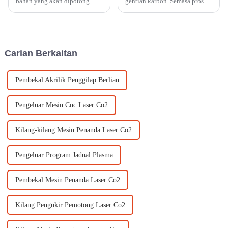
bahan yang akan dipotong
gentian karbon. Semasa proses
diikat dengan betul dan
pemotongan, sanga dan benang
diletakkan pada permukaan
gentian sentiasa dipotong.
kerja mesin. Ini memastikan
Pilih penghala pemotong
kestabilan dan ketepatan
gentian kaca mengikut bentuk
semasa proses pemotongan.
potongan, dan pilihan
Carian Berkaitan
gentian...
Pembekal Akrilik Penggilap Berlian
Pengeluar Mesin Cnc Laser Co2
Kilang-kilang Mesin Penanda Laser Co2
Pengeluar Program Jadual Plasma
Pembekal Mesin Penanda Laser Co2
Kilang Pengukir Pemotong Laser Co2