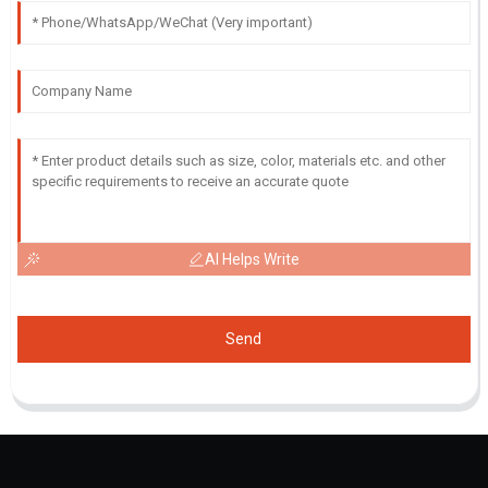
AI Helps Write
Send