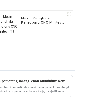
Mesin Penghala
Pemotong CNC Mintech
T3
Apakah aliran kerja penghala pemotong sarang lebah aluminium komposit?
minium komposit ialah rasuk ketumpatan kuasa tinggi
disinari pada permukaan bahan kerja, menjadikan bahan