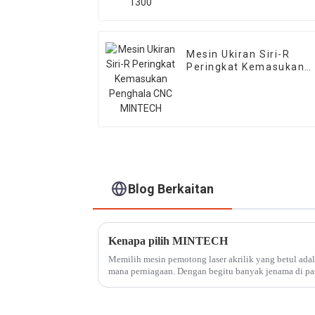
Mesin Ukiran Siri-R
Peringkat Kemasukan
Penghala CNC MINTECH
Blog Berkaitan
Kenapa pilih MINTECH
Memilih mesin pemotong laser akrilik yang betul ada
mana perniagaan. Dengan begitu banyak jenama di pa
mengenal pasti pilihan terbaik. Namun, apabila ia c...