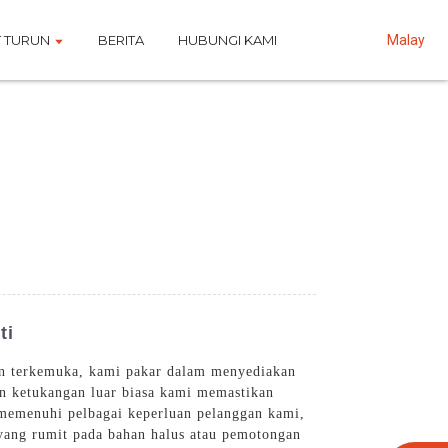
 TURUN
BERITA
HUBUNGI KAMI
Malay
ti
gan terkemuka, kami pakar dalam menyediakan
an ketukangan luar biasa kami memastikan
 memenuhi pelbagai keperluan pelanggan kami,
yang rumit pada bahan halus atau pemotongan