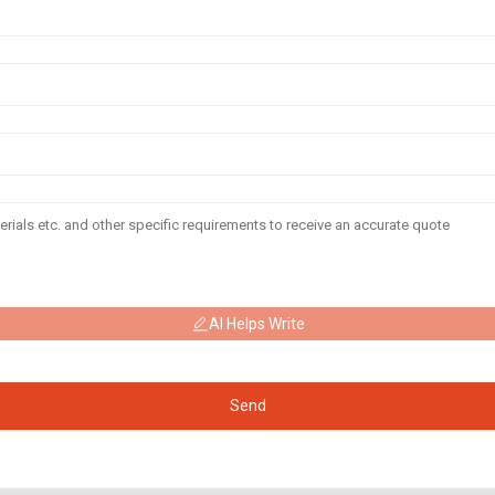
AI Helps Write
Send