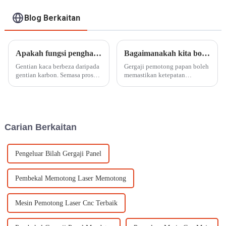
Blog Berkaitan
Apakah fungsi penghala pemotong gentian kaca?
Bagaimanakah kita boleh menggunakan gergaji pemotong papan?
Gentian kaca berbeza daripada
Gergaji pemotong papan boleh
gentian karbon. Semasa proses
memastikan ketepatan
pemotongan, sanga dan benang
pemotongan yang tinggi,
gentian sentiasa dipotong.
format pilihan untuk
Pilih penghala pemotong
pemprosesan kepingan logam,
gentian kaca mengikut bentuk
dan julat pemprosesan yang
potongan, dan pilihan
luas, yang sesuai untuk
Carian Berkaitan
gentian...
pelbagai teknologi
pemprosesan laser...
Pengeluar Bilah Gergaji Panel
Pembekal Memotong Laser Memotong
Mesin Pemotong Laser Cnc Terbaik