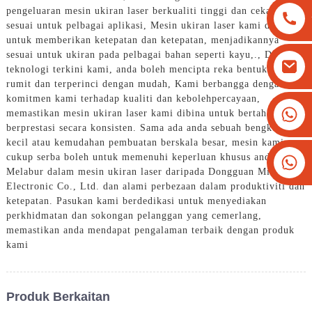
pengeluaran mesin ukiran laser berkualiti tinggi dan cekap yang
sesuai untuk pelbagai aplikasi, Mesin ukiran laser kami direka
untuk memberikan ketepatan dan ketepatan, menjadikannya
sesuai untuk ukiran pada pelbagai bahan seperti kayu,., Dengan
teknologi terkini kami, anda boleh mencipta reka bentuk yang
rumit dan terperinci dengan mudah, Kami berbangga dengan
komitmen kami terhadap kualiti dan kebolehpercayaan,
+8613825779334
memastikan mesin ukiran laser kami dibina untuk bertahan dan
berprestasi secara konsisten. Sama ada anda sebuah bengkel
+16266628193
kecil atau kemudahan pembuatan berskala besar, mesin kami
cukup serba boleh untuk memenuhi keperluan khusus anda,
Melabur dalam mesin ukiran laser daripada Dongguan Mintech
Electronic Co., Ltd. dan alami perbezaan dalam produktiviti dan
ketepatan. Pasukan kami berdedikasi untuk menyediakan
perkhidmatan dan sokongan pelanggan yang cemerlang,
memastikan anda mendapat pengalaman terbaik dengan produk
kami
Produk Berkaitan