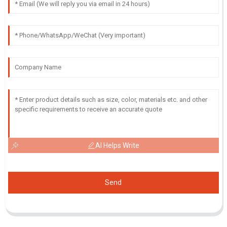
AI Helps Write
Send