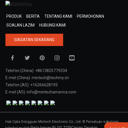
PRODUK
BERITA
TENTANG KAMI
PERMOHONAN
SOALAN LAZIM
HUBUNGI KAMI
SIASATAN SEKARANG
Telefon (China): +8613825779334
E-mel (China): mintech@techmy.cn
Telefon (AS): +16266628193
E-mel (AS): info@mintechamerica.com
Hak Cipta Dongguan Mintech Electronic Co., Ltd. © Persatuan sokongan
Peta laman,
BLOG TOP
Carian Teratas