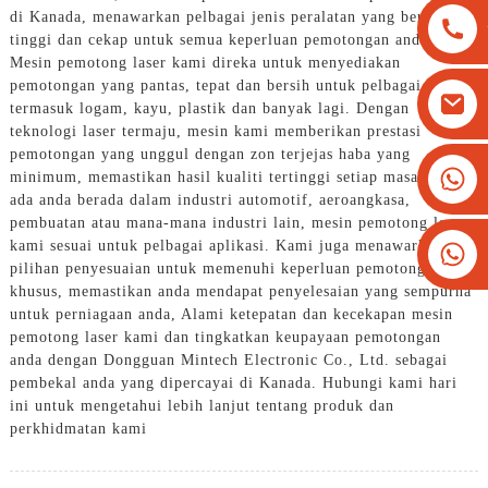
di Kanada, menawarkan pelbagai jenis peralatan yang berkualiti
tinggi dan cekap untuk semua keperluan pemotongan anda,
Mesin pemotong laser kami direka untuk menyediakan
pemotongan yang pantas, tepat dan bersih untuk pelbagai bahan
termasuk logam, kayu, plastik dan banyak lagi. Dengan
teknologi laser termaju, mesin kami memberikan prestasi
pemotongan yang unggul dengan zon terjejas haba yang
+8613825779334
minimum, memastikan hasil kualiti tertinggi setiap masa, Sama
ada anda berada dalam industri automotif, aeroangkasa,
+16266628193
pembuatan atau mana-mana industri lain, mesin pemotong laser
kami sesuai untuk pelbagai aplikasi. Kami juga menawarkan
pilihan penyesuaian untuk memenuhi keperluan pemotongan
khusus, memastikan anda mendapat penyelesaian yang sempurna
untuk perniagaan anda, Alami ketepatan dan kecekapan mesin
pemotong laser kami dan tingkatkan keupayaan pemotongan
anda dengan Dongguan Mintech Electronic Co., Ltd. sebagai
pembekal anda yang dipercayai di Kanada. Hubungi kami hari
ini untuk mengetahui lebih lanjut tentang produk dan
perkhidmatan kami