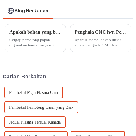
Blog Berkaitan
Apakah bahan yang boleh diproses oleh pemotongan papan?
Penghala CNC lwn Pemotong Laser CO2: Memilih Alat yang Tepat untuk Aplikasi Anda
Gergaji pemotong papan
Apabila membuat keputusan
digunakan terutamanya untuk
antara penghala CNC dan
memotong mana-mana papan
pemotong Laser CO2,
kayu dengan ketebalan 1-
memahami keupayaan berbeza
30mm, hirisan tidak mudah
mereka adalah penting untuk
untuk membentuk tepi
mengoptimumkan aliran kerja
terbakar, tepi hitam, ketepatan
anda. Penghala CNC ialah
Carian Berkaitan
pemotongan tinggi, kelajuan
sistem pemotongan mekanikal
pantas dan cemerlang...
yang menggunakan rota...
Pembekal Meja Plasma Cam
Pembekal Pemotong Laser yang Baik
Jadual Plasma Tersuai Kanada