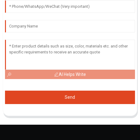
AI Helps Write
Send