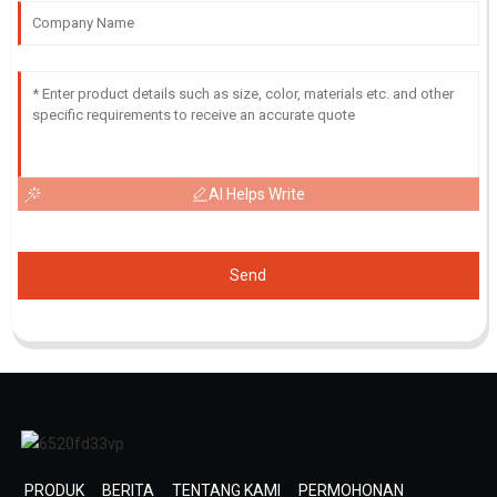
AI Helps Write
Send
PRODUK
BERITA
TENTANG KAMI
PERMOHONAN