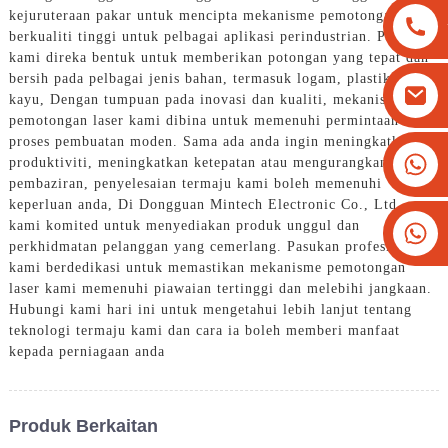
kejuruteraan pakar untuk mencipta mekanisme pemotongan laser
berkualiti tinggi untuk pelbagai aplikasi perindustrian. Produk
kami direka bentuk untuk memberikan potongan yang tepat dan
bersih pada pelbagai jenis bahan, termasuk logam, plastik dan
kayu, Dengan tumpuan pada inovasi dan kualiti, mekanisme
pemotongan laser kami dibina untuk memenuhi permintaan
proses pembuatan moden. Sama ada anda ingin meningkatkan
+8613825779334
produktiviti, meningkatkan ketepatan atau mengurangkan
pembaziran, penyelesaian termaju kami boleh memenuhi
+16266628193
keperluan anda, Di Dongguan Mintech Electronic Co., Ltd.,
kami komited untuk menyediakan produk unggul dan
perkhidmatan pelanggan yang cemerlang. Pasukan profesional
kami berdedikasi untuk memastikan mekanisme pemotongan
laser kami memenuhi piawaian tertinggi dan melebihi jangkaan.
Hubungi kami hari ini untuk mengetahui lebih lanjut tentang
teknologi termaju kami dan cara ia boleh memberi manfaat
kepada perniagaan anda
Produk Berkaitan