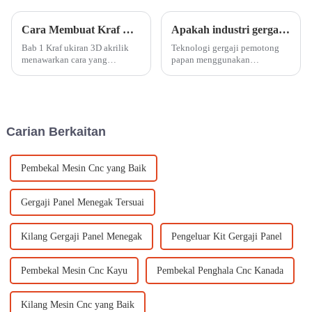
Cara Membuat Kraf Ukiran 3D Akrilik Menggunakan Mesin Ukiran CNC
Apakah industri gergaji pemotong papan boleh digunakan?
Bab 1 Kraf ukiran 3D akrilik
Teknologi gergaji pemotong
menawarkan cara yang
papan menggunakan
menakjubkan untuk mencipta
pemprosesan bukan sentuhan,
reka bentuk yang rumit dan
yang boleh meminimumkan
berbilang lapisan dengan
ubah bentuk pemprosesan,
kedalaman dan dimensi.
menghalang papan kayu
Menggunakan mesin ukiran
daripada retak, dan
Carian Berkaitan
CNC membolehkan engr...
mengurangkan sisa bahan. Apa
masalah shou...
Pembekal Mesin Cnc yang Baik
Gergaji Panel Menegak Tersuai
Kilang Gergaji Panel Menegak
Pengeluar Kit Gergaji Panel
Pembekal Mesin Cnc Kayu
Pembekal Penghala Cnc Kanada
Kilang Mesin Cnc yang Baik