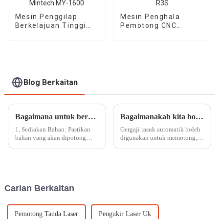
Mesin Penggilap
Mesin Penghala
Berkelajuan Tinggi
Pemotong CNC
Akrilik Mintech MY-
Mintech R3S
1600
Blog Berkaitan
Bagaimana untuk beroperasi dengan mesin pemotong laser CO2 berketepatan tinggi
Bagaimanakah kita boleh menggunakan gergaji rasuk automatik?
1. Sediakan Bahan: Pastikan
Gergaji rasuk automatik boleh
bahan yang akan dipotong
digunakan untuk memotong,
diikat dengan betul dan
mengukir, mengolong atau
diletakkan pada permukaan
menumbuk. Gergaji pemotong
kerja mesin. Ini memastikan
elektronik akrilik automatik
kestabilan dan ketepatan
siri MS adalah produk yang
semasa proses pemotongan.
menjimatkan kos, terutamanya
Carian Berkaitan
untuk memotong akrilik dan
pla...
Pemotong Tanda Laser
Pengukir Laser Uk