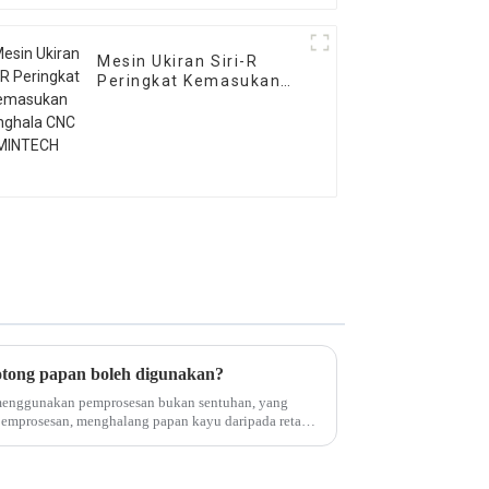
Mesin Ukiran Siri-R
Peringkat Kemasukan
Penghala CNC MINTECH
otong papan boleh digunakan?
menggunakan pemprosesan bukan sentuhan, yang
mprosesan, menghalang papan kayu daripada retak,
salah shou...