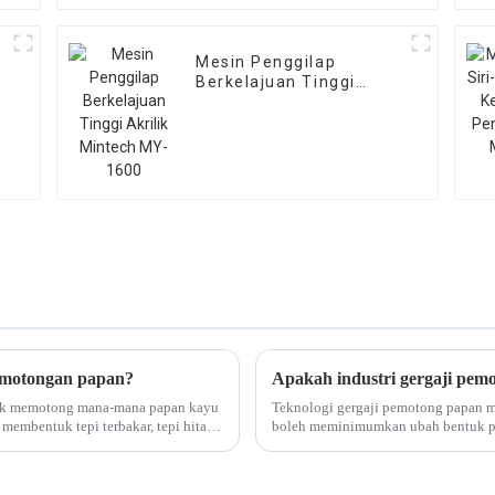
Mesin Penggilap
Berkelajuan Tinggi
Akrilik Mintech MY-1600
pemotongan papan?
Apakah industri gergaji pem
tuk memotong mana-mana papan kayu
Teknologi gergaji pemotong papan 
membentuk tepi terbakar, tepi hitam,
boleh meminimumkan ubah bentuk pe
erlang...
dan mengurangkan sisa bahan. Apa ma