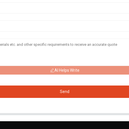
AI Helps Write
Send