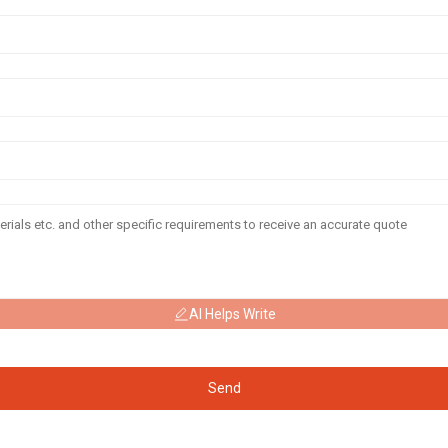
AI Helps Write
Send