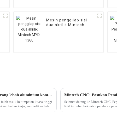
Mesin penggilap sisi
dua akrilik Mintech
0
MYD-1360
Apakah aliran kerja penghala pemotong sarang lebah aluminium komposit?
Mintech CNC: Pasukan Pemb
ialah rasuk ketumpatan kuasa tinggi
Selamat datang ke Mintech CNC. Per
mukaan bahan kerja, menjadikan bahan
R&D sumber kekuatan peralatan peme
bahan komposit dan plasti kejuruteraa