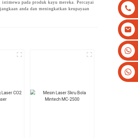
n istimewa pada produk kayu mereka. Percayai
i jangkaan anda dan meningkatkan keupayaan
+8613825779334
+16266628193