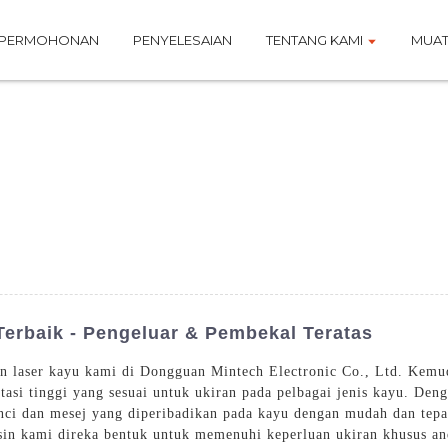
PERMOHONAN
PENYELESAIAN
TENTANG KAMI
MUAT
Terbaik - Pengeluar & Pembekal Teratas
an laser kayu kami di Dongguan Mintech Electronic Co., Ltd. Kemu
si tinggi yang sesuai untuk ukiran pada pelbagai jenis kayu. Deng
inci dan mesej yang diperibadikan pada kayu dengan mudah dan tepa
esin kami direka bentuk untuk memenuhi keperluan ukiran khusus a