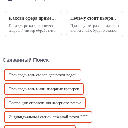
Какова сфера применения пилы для резки досок?
Почему стоит выбрать фирменный станок с ЧПУ?
Пила для резки досок имеет
При покупке гравировального
широкий спектр обработки и
станка с ЧПУ, будь то станок с
большой рабочий формат, а
лазером CO2 или фрезерный
также имеет конструкцию
станок с ЧПУ, несколько
автоматизированной
соображений имеют
подъемной рабочей
первостепенное значение для
платформы, благодаря чему
обеспечения плавного и
Связанный Поиск
оборудование может не
успешного инвестирования.
только соответствовать
Вот некоторые ключевые
требованиям процесса...
факторы, которые ...
Производитель столов для резки водой
Производитель мини-лазерных граверов
Поставщик определения лазерного резака
Индивидуальный станок лазерной резки PDF