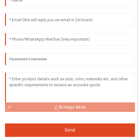
AI Helps Write
Send