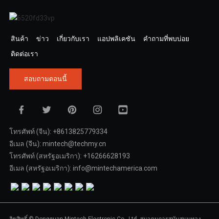
สินค้า
ข่าว
เกี่ยวกับเรา
แอปพลิเคชัน
คำถามที่พบบ่อย
ติดต่อเรา
สอบถามตอนนี้
โทรศัพท์ (จีน): +8613825779334
อีเมล (จีน): mintech@techmy.cn
โทรศัพท์ (สหรัฐอเมริกา): +16266628193
อีเมล (สหรัฐอเมริกา): info@mintechamerica.com