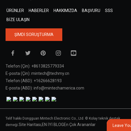
ÜRÜNLER
HABERLER
HAKKIMIZDA
BAŞVURU
SSS
BIZE ULAŞIN
ŞIMDI SORUŞTURMA
Telefon (Çin): +8613825779334
E-posta (Çin): mintech@techmy.cn
Telefon (ABD): +16266628193
E-posta (ABD): info@mintechamerica.com
Telif hakkı Dongguan Mintech Electronic Co., Ltd. © Kolay teknik destek
Site Haritası,
EN İYİ BLOG
En Çok Arananlar
derneği.
Leave Yo