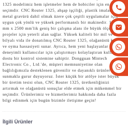
1325 modelimiz hem işletmeler hem de hobiciler için en iyi
seçimdir. CNC Router 1325, ahşap işçiliği, plastik imalatı ve
metal gravürü dahil olmak üzere çok çeşitli uygulamalar için
uygun çok yönlü ve yüksek performanslı bir makinedir. 1300
mm x 2500 mm'lik geniş bir çalışma alanı ile büyük ölçekli
projeler için yeterli alan sağlar. Yüksek kaliteli bir mil ve hassas
bilyalı vida ile donatılmış CNC Router 1325, olağanüstü kesme
+8613825779334
ve oyma hassasiyeti sunar. Ayrıca, hem yeni başlayanlar hem de
deneyimli kullanıcılar için çalıştırmayı kolaylaştıran kullanıcı
+16266628193
dostu bir kontrol sistemine sahiptir. Dongguan Mintech
Electronic Co., Ltd.'de, müşteri memnuniyetine olan
bağlılığımızla desteklenen güvenilir ve dayanıklı ürünler
sunmakla gurur duyuyoruz. İster küçük bir atölye ister büyük
bir üretim tesisi olun, CNC Router 1325, üretkenliğinizi
artırmak ve olağanüstü sonuçlar elde etmek için mükemmel bir
seçimdir. Ürünlerimiz ve hizmetlerimiz hakkında daha fazla
bilgi edinmek için bugün bizimle iletişime geçin!
İlgili Ürünler