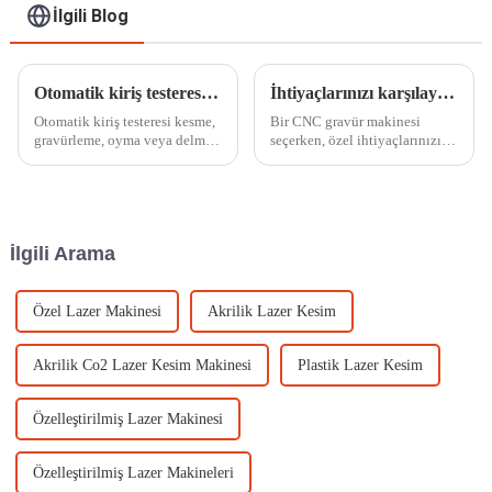
İlgili Blog
Otomatik kiriş testeresini nasıl kullanabiliriz?
İhtiyaçlarınızı karşılayacak doğru cnc router nasıl seçilir?
Otomatik kiriş testeresi kesme,
Bir CNC gravür makinesi
gravürleme, oyma veya delme
seçerken, özel ihtiyaçlarınızı
için kullanılabilir. MS serisi
ve gereksinimlerinizi
otomatik akrilik elektronik
karşıladığından emin olmak
kesme testeresi, esas olarak
için birkaç önemli faktör ve
akrilik ve pla... kesmek için
husus dikkate alınmalıdır.
uygun maliyetli bir üründür.
İlgili Arama
Özel Lazer Makinesi
Akrilik Lazer Kesim
Akrilik Co2 Lazer Kesim Makinesi
Plastik Lazer Kesim
Özelleştirilmiş Lazer Makinesi
Özelleştirilmiş Lazer Makineleri