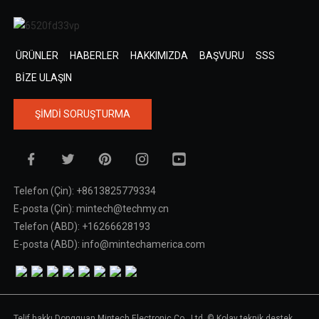
ÜRÜNLER
HABERLER
HAKKIMIZDA
BAŞVURU
SSS
BIZE ULAŞIN
ŞIMDI SORUŞTURMA
Telefon (Çin): +8613825779334
E-posta (Çin): mintech@techmy.cn
Telefon (ABD): +16266628193
E-posta (ABD): info@mintechamerica.com
Telif hakkı Dongguan Mintech Electronic Co., Ltd. © Kolay teknik destek