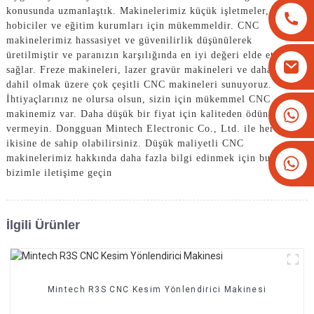
konusunda uzmanlaştık. Makinelerimiz küçük işletmeler,
hobiciler ve eğitim kurumları için mükemmeldir. CNC
makinelerimiz hassasiyet ve güvenilirlik düşünülerek
üretilmiştir ve paranızın karşılığında en iyi değeri elde etmenizi
sağlar. Freze makineleri, lazer gravür makineleri ve daha fazlası
dahil olmak üzere çok çeşitli CNC makineleri sunuyoruz.
İhtiyaçlarınız ne olursa olsun, sizin için mükemmel CNC
+8613825779334
makinemiz var. Daha düşük bir fiyat için kaliteden ödün
vermeyin. Dongguan Mintech Electronic Co., Ltd. ile her
+16266628193
ikisine de sahip olabilirsiniz. Düşük maliyetli CNC
makinelerimiz hakkında daha fazla bilgi edinmek için bugün
bizimle iletişime geçin
İlgili Ürünler
Mintech R3S CNC Kesim Yönlendirici Makinesi