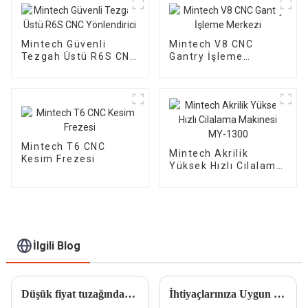
Mintech Güvenli
Mintech V8 CNC
Tezgah Üstü R6S CNC
Gantry İşleme
Yönlendirici
Merkezi
Mintech T6 CNC
Mintech Akrilik
Kesim Frezesi
Yüksek Hızlı Cilalama
Makinesi MY-1300
İlgili Blog
Düşük fiyat tuzağından nasıl kaçınılır ve güvenilir bir akrilik lazer kesim makinesi markası nasıl seçilir
İhtiyaçlarınıza Uygun En İyi CNC Gravür Makinesini Nasıl Seçersiniz