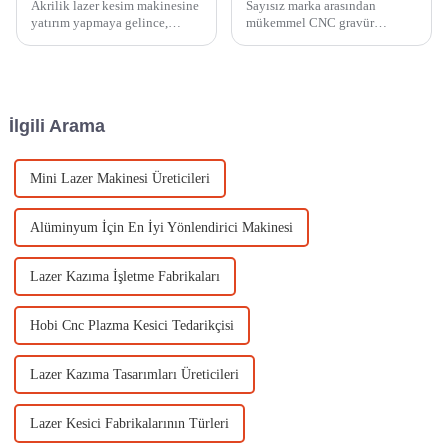
Akrilik lazer kesim makinesine
Sayısız marka arasından
yatırım yapmaya gelince,
mükemmel CNC gravür
düşük fiyatların cazibesi cazip
makinesini bulmakta
gelebilir. Ancak, ucuz bir
zorlanıyor musunuz? Çok
makine seçmek genellikle
sayıda seçenek mevcut
maliyetli sonuçlara yol açar.
olduğundan, bunalmak
Birçok işletme...
kolaydır. Ancak
İlgili Arama
endişelenmeyin—...
Mini Lazer Makinesi Üreticileri
Alüminyum İçin En İyi Yönlendirici Makinesi
Lazer Kazıma İşletme Fabrikaları
Hobi Cnc Plazma Kesici Tedarikçisi
Lazer Kazıma Tasarımları Üreticileri
Lazer Kesici Fabrikalarının Türleri