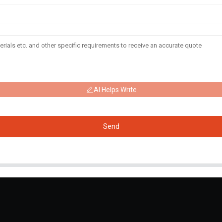
AI Helps Write
Send