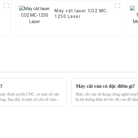
Máy cắt laser CO2 MC-
1250 Laser
u?
Máy cắt ván có đặc điểm gì?
máy định tuyến CNC, có một số cân
Máy cắt ván sử dụng công nghệ truyề
ông. Sau đây là một số yếu tố chính
bị hệ thống điện kế tốc độ cao để đả
quy trình...