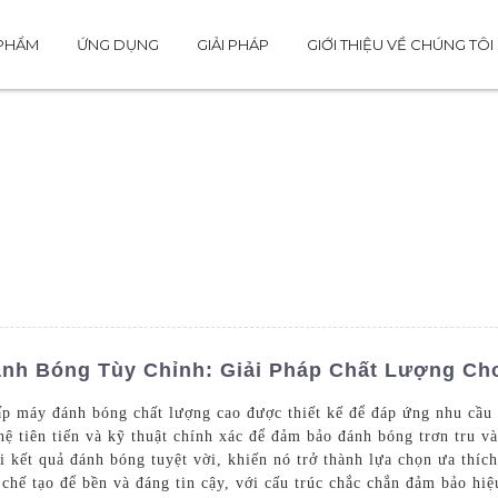
 PHẨM
ỨNG DỤNG
GIẢI PHÁP
GIỚI THIỆU VỀ CHÚNG TÔI
nh Bóng Tùy Chỉnh: Giải Pháp Chất Lượng Ch
ấp máy đánh bóng chất lượng cao được thiết kế để đáp ứng nhu cầu
ệ tiên tiến và kỹ thuật chính xác để đảm bảo đánh bóng trơn tru và 
i kết quả đánh bóng tuyệt vời, khiến nó trở thành lựa chọn ưa thíc
ế tạo để bền và đáng tin cậy, với cấu trúc chắc chắn đảm bảo hiệu 