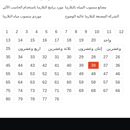
مصانع منسوب المياه بالبلازما
مورد برامج البلازما باستخدام الحاسب الآلي
الشركة المصنعة للبلازما عالية الوضوح
موردي منسوب مياه البلازما
1
2
3
4
5
6
7
8
9
10
11
12
واحد
20
19
18
17
16
15
14
13
وعشرين
إثنان وعشرون
ثلاثة وعشرين
اربع وعشرون
25
35
34
33
32
31
30
29
28
27
26
45
44
43
42
41
40
39
38
37
36
55
54
53
52
51
50
49
48
47
46
65
64
63
62
61
60
59
58
57
56
75
74
73
72
71
70
69
68
67
66
80
79
78
77
76