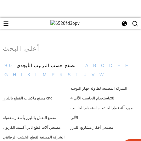
أعلى البحث
F
E
D
C
B
A
تصفح حسب الترتيب الأبجدي:
0-9
G
H
I
K
L
M
P
R
S
T
U
V
W
الشركة المصنعة لطاولة جهاز التوجيه
باستخدام الحاسب الآلي 4x8
مصنع ماكينات القطع بالليزر cnc
مورد آلة قطع الخشب باستخدام الحاسب
الآلي
مصنع النقش بالليزر بأسعار معقولة
مصنعي أفكار مشاريع الليزر
مصنعي آلات قطع ثاني أكسيد الكربون
الشركة المصنعة لقطع الخشب الرقائقي