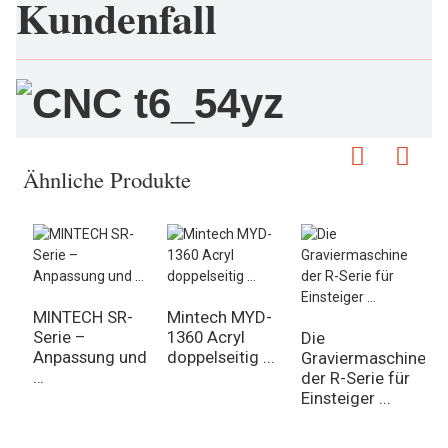
Kundenfall
Ähnliche Produkte
MINTECH SR-
Mintech MYD-
M
Serie –
1360 Acryl
C
Die
Anpassung und
doppelseitig ...
F
Graviermaschine
…
der R-Serie für
Einsteiger ...