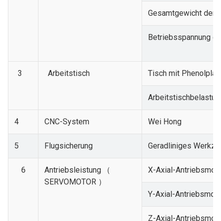
Gesamtgewicht der 
Betriebsspannung d
3
Arbeitstisch
Tisch mit Phenolplat
Arbeitstischbelastun
4
CNC-System
Wei Hong
5
Flugsicherung
Geradliniges Werkz
6
Antriebsleistung
（
X-Axial-Antriebsmot
SERVOMOTOR ）
Y-Axial-Antriebsmoto
Z-Axial-Antriebsmot