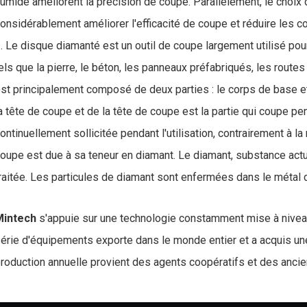
umide améliorent la précision de coupe. Parallèlement, le choix 
onsidérablement améliorer l'efficacité de coupe et réduire les c
. Le disque diamanté est un outil de coupe largement utilisé pou
els que la pierre, le béton, les panneaux préfabriqués, les routes
st principalement composé de deux parties : le corps de base et
a tête de coupe et de la tête de coupe est la partie qui coupe pen
ontinuellement sollicitée pendant l'utilisation, contrairement à l
oupe est due à sa teneur en diamant. Le diamant, substance actue
raitée. Les particules de diamant sont enfermées dans le métal d
Mintech
s'appuie sur une technologie constamment mise à niveau e
érie d'équipements exporte dans le monde entier et a acquis un
roduction annuelle provient des agents coopératifs et des ancien