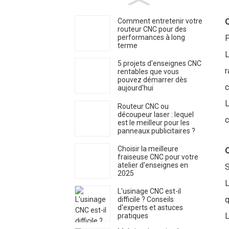
Comment entretenir votre
Q
routeur CNC pour des
performances à long
F
terme
L
5 projets d'enseignes CNC
r
rentables que vous
pouvez démarrer dès
c
aujourd'hui
L
Routeur CNC ou
découpeur laser : lequel
c
est le meilleur pour les
panneaux publicitaires ?
Choisir la meilleure
Q
fraiseuse CNC pour votre
atelier d'enseignes en
S
2025
L
L'usinage CNC est-il
q
difficile ? Conseils
d'experts et astuces
L
pratiques