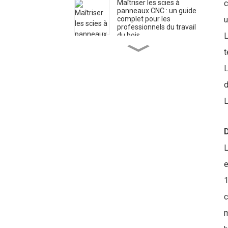
Maîtriser les scies à
c
panneaux CNC : un guide
complet pour les
u
professionnels du travail
du bois
L
Mintech CNC : une force
t
de fabrication mondiale
dotée d'installations de
L
pointe
d
Guide des fraises CNC :
L
choisir l'outil adapté aux
différents matériaux
La polyvalence des
D
machines de découpe
laser CO2 : du bricolage
L
aux applications
industrielles
e
Routeurs CNC vs
1
découpeurs laser CO2 :
choisir l'outil adapté à
c
votre application
m