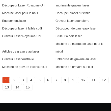
Découpeur Laser Royaume-Uni
Imprimante graveur laser
Machine laser pour le bois
Découpeur laser Australie
Équipement laser
Graveur laser pour pierre
Découpeur laser à faible coût
Découpeur de panneaux laser
Graveur Laser Royaume-Uni
Brûleur à bois laser
Machine de marquage laser pour le
Articles de gravure au laser
métal
Graveur Laser Australie
Entreprise de gravure au laser
Machine de gravure laser sur cuir
Machine de gravure sur cuir
1
2
3
4
5
6
7
8
9
dix
11
12
13
14
15