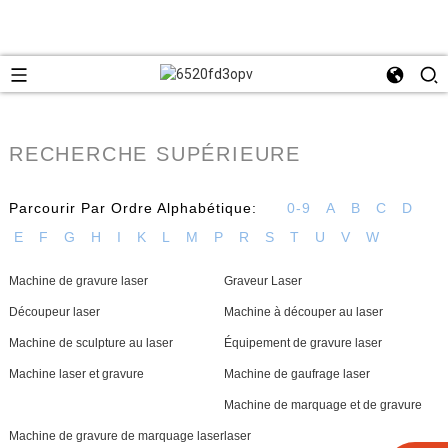
RECHERCHE SUPÉRIEURE
Parcourir Par Ordre Alphabétique:
0-9
A
B
C
D
E
F
G
H
I
K
L
M
P
R
S
T
U
V
W
Machine de gravure laser
Graveur Laser
Découpeur laser
Machine à découper au laser
Machine de sculpture au laser
Équipement de gravure laser
Machine laser et gravure
Machine de gaufrage laser
Machine de marquage et de gravure
Machine de gravure de marquage laser
laser