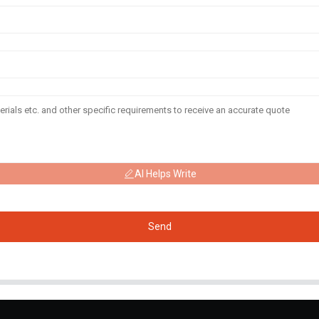
AI Helps Write
Send