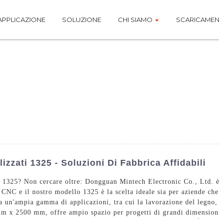
APPLICAZIONE
SOLUZIONE
CHI SIAMO
SCARICAME
zzati 1325 - Soluzioni Di Fabbrica Affidabili
C 1325? Non cercare oltre: Dongguan Mintech Electronic Co., Ltd. è
ci CNC e il nostro modello 1325 è la scelta ideale sia per aziende c
 a un'ampia gamma di applicazioni, tra cui la lavorazione del legno, l
m x 2500 mm, offre ampio spazio per progetti di grandi dimensioni.