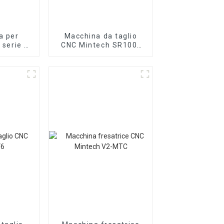
a per
Macchina da taglio
 serie R
CNC Mintech SR100-
MINTECH
LTC
ter