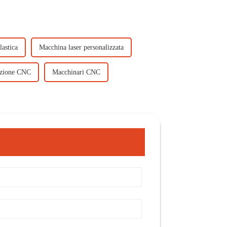
lastica
Macchina laser personalizzata
zione CNC
Macchinari CNC