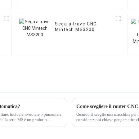
Sega a trave CNC
Mintech MS3200
utomatica?
Come scegliere il router CNC 
gliare, incidere, svuotare o punzonare.
Quando si sceglie una macchina per in
 della serie MS è un prodotto
considerazioni chiave per garantire ch
la...
specifici.