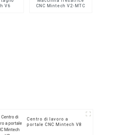
taglio
Macchina fresatrice
ch V6
CNC Mintech V2-MTC
Centro di lavoro a
portale CNC Mintech V8