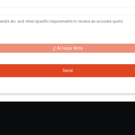
AI Helps Write
Send