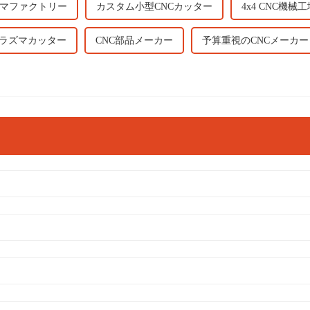
マファクトリー
カスタム小型CNCカッター
4x4 CNC機械
プラズマカッター
CNC部品メーカー
予算重視のCNCメーカー