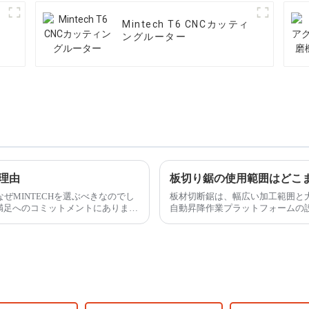
リ
Mintech T6 CNCカッティ
ングルーター
つ理由
板切り鋸の使用範囲はどこ
ぜMINTECHを選ぶべきなのでし
板材切断鋸は、幅広い加工範囲と
満足へのコミットメントにありま
自動昇降作業プラットフォームの
工要件を満たすだけでなく、...