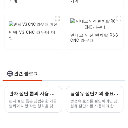
기계
기계
민텍 V3 CNC 라우터 머
민테크 안전 벤치탑 R6S
신
CNC 라우터
관련 블로그
판자 절단 톱의 사용 범위는 어디입니까?
광섬유 절단기의 중요성은 무엇입니까?
판자 절단 톱은 광범위한 가공
광섬유 호스를 절단하려면 광
범위와 대형 작업 형식을 갖추
섬유 절단기를 사용해야 합니
고 있으며, 인간형 자동 리프팅
다. 광섬유 파이프의 필라멘트
작업 플랫폼의 디자인을 채택
는 절단하기 어렵고 종종 손상
하여 장비가 공정 요구 사항을
될 수 있으므로, 더 나은 광섬
충족할 수 있을 뿐만 아니라...
유 절단 라우터를 선택하는 것