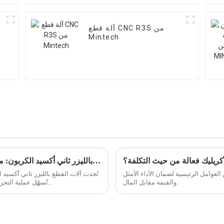
آلة قطع CNC R3S من
Mintech
لأكريليك فعالة من حيث التكلفة؟
تنوع آلات القطع بالليزر ثاني أكسيد الكربون: من التطبيقات المنزلية إلى التطبيقات الصناعية
 العوامل الرئيسية لضمان الأداء الأمثل
تُحدث آلات القطع بالليزر ثاني أكسيد 
والقيمة مقابل المال.
تُسهّل عملية التجريب الإبداعي والإنتاج على نطاق صناعي. ومن خلال توجيه...