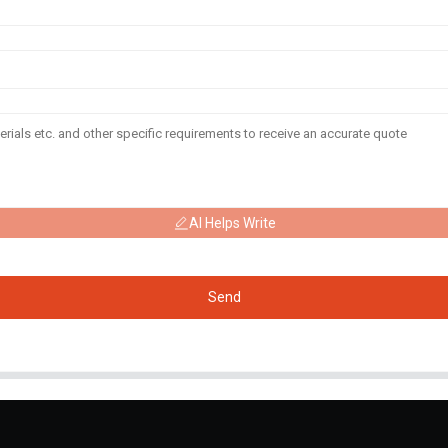
AI Helps Write
Send