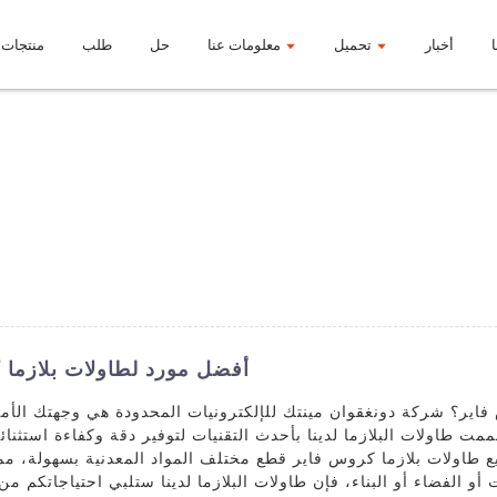
أخبار
تحميل
معلومات عنا
حل
طلب
منتجات
أفضل مورد لطاولات بلازما 
ير؟ شركة دونغقوان مينتك للإلكترونيات المحدودة هي وجهتك الأمثل
ممت طاولات البلازما لدينا بأحدث التقنيات لتوفير دقة وكفاءة استثنا
يع طاولات بلازما كروس فاير قطع مختلف المواد المعدنية بسهولة، م
أو الفضاء أو البناء، فإن طاولات البلازما لدينا ستلبي احتياجاتكم 