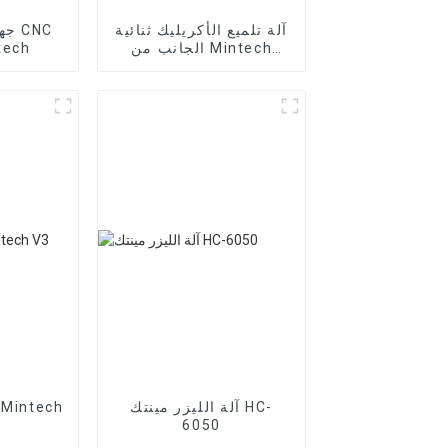
آلة تلميع الأكريليك ثنائية
جها
الجانب من Mintech
T6 من 
MYD-1360
آلة الليزر مينتك HC-
6050