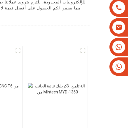
للإلكترونيات المحدودة، نلتزم بتزويد عملائنا ب
مما يضمن لكم الحصول على أفضل قيمة لاستث
+8613825779334
+16266628193