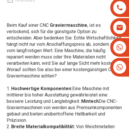
10.03.2025
Beim Kauf einer CNC
Graviermaschine
, ist es
verlockend, sich für die günstigste Option zu
entscheiden. Aber bedenken Sie: Echte Wirtschaftlichkeit
hängt nicht nur vom Anschaffungspreis ab, sondern auch
+8613825779334
vom langfristigen Wert. Eine Maschine, die häufig
+16266628193
repariert werden muss oder Ihre Materialien nicht
verarbeiten kann, wird Sie auf lange Sicht mehr kosten.
Worauf sollten Sie also bei einer kostengünstigen CNC-
Graviermaschine achten?
1.
Hochwertige Komponenten:
Eine Maschine mit
mittlerer bis hoher Ausstattung gewährleistet eine
bessere Leistung und Langlebigkeit.
Mintech
Die CNC-
Graviermaschinen von werden aus Premiumkomponenten
gebaut und bieten unübertroffene Haltbarkeit und
Präzision.
2.
Breite Materialkompatibilität:
Von Weichmetallen