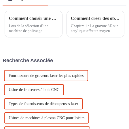
Comment choisir une machine de polissage acrylique rentable ?
Comment créer des objets artisanaux en gravure acrylique 3D à l'aide d'une machine de gravure CNC
Lors de la sélection d'une
Chapitre 1 : La gravure 3D sur
machine de polissage
acrylique offre un moyen
acrylique, plusieurs facteurs
exceptionnel de créer des
clés doivent être pris en compte
motifs complexes et
pour garantir des performances
multicouches, riches en
optimales et un bon rapport
profondeur et en relief.
qualité-prix.
L'utilisation d'une machine de
Recherche Associée
gravure CNC permet une
gravure précise et automatisée.
Fournisseurs de graveurs laser les plus rapides
Usine de fraiseuses à bois CNC
Types de fournisseurs de découpeuses laser
Usines de machines à plasma CNC pour loisirs