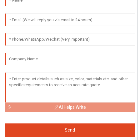
AI Helps Write
Send