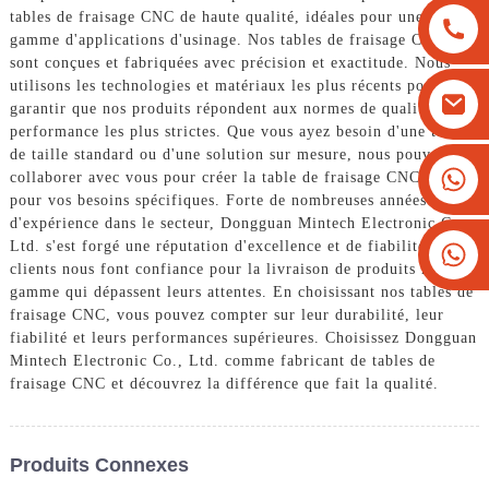
tables de fraisage CNC de haute qualité, idéales pour une large
gamme d'applications d'usinage. Nos tables de fraisage CNC
sont conçues et fabriquées avec précision et exactitude. Nous
utilisons les technologies et matériaux les plus récents pour
garantir que nos produits répondent aux normes de qualité et de
performance les plus strictes. Que vous ayez besoin d'une table
de taille standard ou d'une solution sur mesure, nous pouvons
+8613825779334
collaborer avec vous pour créer la table de fraisage CNC idéale
pour vos besoins spécifiques. Forte de nombreuses années
+16266628193
d'expérience dans le secteur, Dongguan Mintech Electronic Co.,
Ltd. s'est forgé une réputation d'excellence et de fiabilité. Nos
clients nous font confiance pour la livraison de produits haut de
gamme qui dépassent leurs attentes. En choisissant nos tables de
fraisage CNC, vous pouvez compter sur leur durabilité, leur
fiabilité et leurs performances supérieures. Choisissez Dongguan
Mintech Electronic Co., Ltd. comme fabricant de tables de
fraisage CNC et découvrez la différence que fait la qualité.
Produits Connexes