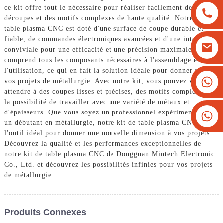
ce kit offre tout le nécessaire pour réaliser facilement des
découpes et des motifs complexes de haute qualité. Notre kit de
table plasma CNC est doté d'une surface de coupe durable et
fiable, de commandes électroniques avancées et d'une interface
conviviale pour une efficacité et une précision maximales. Il
comprend tous les composants nécessaires à l'assemblage et à
l'utilisation, ce qui en fait la solution idéale pour donner vie à
+8613825779334
vos projets de métallurgie. Avec notre kit, vous pouvez vous
attendre à des coupes lisses et précises, des motifs complexes et
+16266628193
la possibilité de travailler avec une variété de métaux et
d'épaisseurs. Que vous soyez un professionnel expérimenté ou
un débutant en métallurgie, notre kit de table plasma CNC est
l'outil idéal pour donner une nouvelle dimension à vos projets.
Découvrez la qualité et les performances exceptionnelles de
notre kit de table plasma CNC de Dongguan Mintech Electronic
Co., Ltd. et découvrez les possibilités infinies pour vos projets
de métallurgie.
Produits Connexes