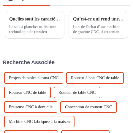
Quelles sont les caractéristiques des scies à planches ?
Qu’est-ce qui rend une machine de gravure CNC vraiment rentable ?
La scie à planches utilise une
Lors de l'achat d'une machine
technologie de transfert
de gravure CNC, il est tentant
bilatéral à vis de haute
de choisir l'option la moins
précision et est équipée d'un
chère. Mais n'oubliez pas que
galvanomètre haute vitesse
la véritable rentabilité ne se
pour garantir une découpe et
résume pas au prix initial ;
une gravure précises et rapides.
elle…
Recherche Associée
Améliorez vos processus...
Projets de tables plasma CNC
Routeur à bois CNC de table
Routeur CNC de table
Routeur de table CNC
Fraiseuse CNC à domicile
Conception de routeur CNC
Machine CNC fabriquée à la maison