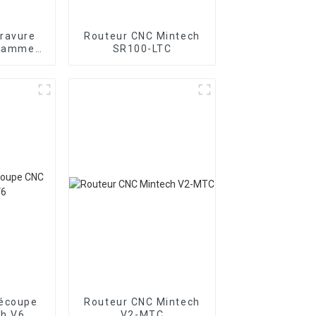
ravure
Routeur CNC Mintech
 gamme
SR100-LTC
ECH CNC
r
découpe
Routeur CNC Mintech
ch V6
V2-MTC