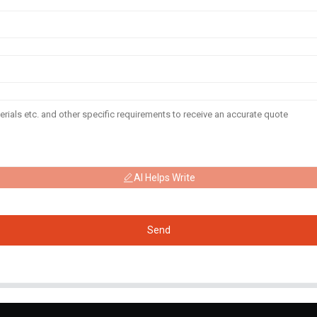
AI Helps Write
Send