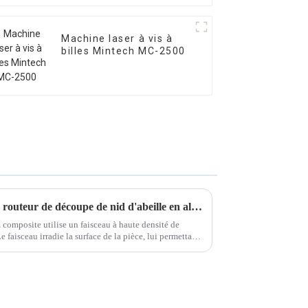
Machine laser à vis à
billes Mintech MC-2500
Quel est le flux de travail d'un routeur de découpe de nid d'abeille en aluminium composite ?
m composite utilise un faisceau à haute densité de
Le faisceau irradie la surface de la pièce, lui permettant